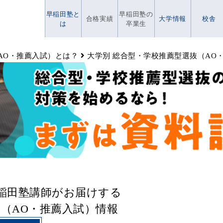
早稲田塾と
早稲田塾の
合格実績
大学情報
校舎
は
卒業生
AO・推薦入試）とは？
大学別 総合型・学校推薦型選抜（AO
早稲田塾講師がお届けする
（AO・推薦入試）情報