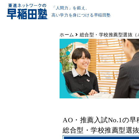
「人間力」を鍛え、
高い学力を身につける早稲田塾
ホーム
総合型・学校推薦型選抜（
AO・推薦入試No.1の
総合型・学校推薦型選抜