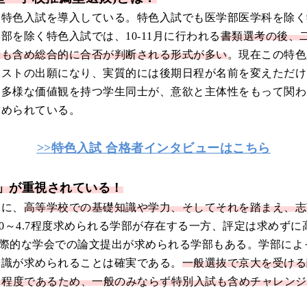
、特色入試を導入している。特色入試でも医学部医学科を除く
を除く特色入試では、10-11月に行われる
書類選考の後、
績も含め総合的に合否が判断される形式が多い
。現在この特色
テストの出願になり、実質的には後期日程が名前を変えただけ
。多様な価値観を持つ学生同士が、意欲と主体性をもって関わ
求められている。
>>特色入試 合格者インタビューはこちら
」が重視されている！
うに、
高等学校での基礎知識や学力、そしてそれを踏まえ、志
0～4.7程度求められる学部が存在する一方、評定は求めずに
や国際的な学会での論文提出が求められる学部もある。学部に
知識が求められることは確実である。
一般選抜で京大を受ける
％程度であるため、一般のみならず特別入試も含めチャレン