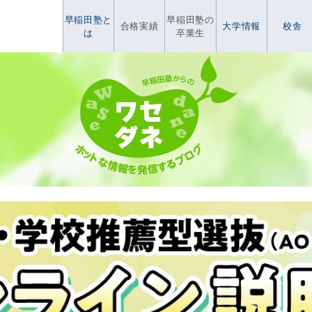
早稲田塾と
早稲田塾の
合格実績
大学情報
校舎
は
卒業生