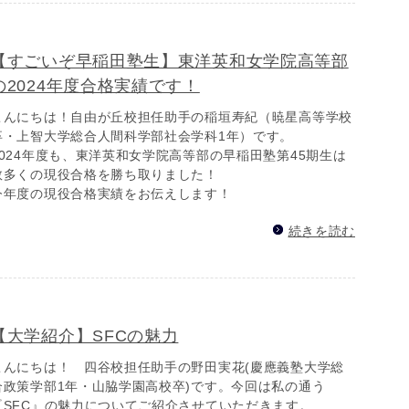
【すごいぞ早稲田塾生】東洋英和女学院高等部
の2024年度合格実績です！
こんにちは！自由が丘校担任助手の稲垣寿紀（暁星高等学校
卒・上智大学総合人間科学部社会学科1年）です。
2024年度も、東洋英和女学院高等部の早稲田塾第45期生は
数多くの現役合格を勝ち取りました！
今年度の現役合格実績をお伝えします！
続きを読む
【大学紹介】SFCの魅力
こんにちは！ 四谷校担任助手の野田実花(慶應義塾大学総
合政策学部1年・山脇学園高校卒)です。今回は私の通う
『SFC』の魅力についてご紹介させていただきます。