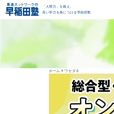
「人間力」を鍛え、
高い学力を身につける早稲田塾
ホーム
ワセダネ