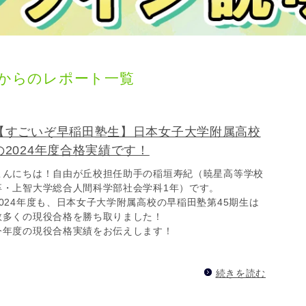
田塾からのレポート一覧
【すごいぞ早稲田塾生】日本女子大学附属高校
の2024年度合格実績です！
こんにちは！自由が丘校担任助手の稲垣寿紀（暁星高等学校
卒・上智大学総合人間科学部社会学科1年）です。
2024年度も、日本女子大学附属高校の早稲田塾第45期生は
数多くの現役合格を勝ち取りました！
今年度の現役合格実績をお伝えします！
続きを読む