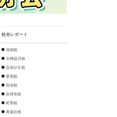
校舎レポート
池袋校
大崎品川校
自由が丘校
新宿校
四谷校
吉祥寺校
町田校
青葉台校