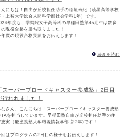
こんにちは！自由が丘校担任助手の稲垣寿紀（暁星高等学校
卒・上智大学総合人間科学部社会学科1年）です。
2024年度も、学習院女子高等科の早稲田塾第45期生は数多
くの現役合格を勝ち取りました！
今年度の現役合格実績をお伝えします！
続きを読む
「スーパーブロードキャスター養成塾」2日目
が行われました！
みなさん、こんにちは！スーパーブロードキャスター養成塾
でTAを担当しています。早稲田塾自由が丘校担任助手の住
吉恵実（慶應義塾大学環境情報学部 新2年)です！
今回はプログラムの2日目の様子をお伝えします！