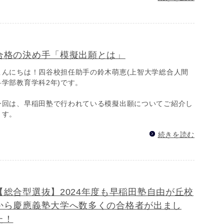
合格の決め手「模擬出願とは」
こんにちは！四谷校担任助手の鈴木萌恵(上智大学総合人間
科学部教育学科2年)です。
今回は、早稲田塾で行われている模擬出願についてご紹介し
ます。
続きを読む
【総合型選抜】2024年度も早稲田塾自由が丘校
から慶應義塾大学へ数多くの合格者が出まし
た！