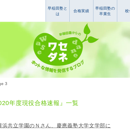
早稲田塾と
早稲田塾の
合格実績
校
は
卒業生
ge 3
020年度現役合格速報』一覧
横浜共立学園のＮさん、慶應義塾大学文学部に