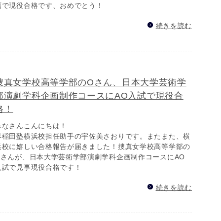
薦で現役合格です、おめでとう！
続きを読む
捜真女学校高等学部のOさん、日本大学芸術学
部演劇学科企画制作コースにAO入試で現役合
格！
みなさんこんにちは！
早稲田塾横浜校担任助手の宇佐美さおりです。またまた、横
浜校に嬉しい合格報告が届きました！捜真女学校高等学部の
Oさんが、日本大学芸術学部演劇学科企画制作コースにAO
入試で見事現役合格です！
続きを読む