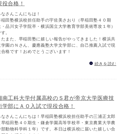
現役合格！
みなさんこんにちは！
早稲田塾横浜校担任助手の宇佐美さおり（早稲田塾４０期
生・品川女子学院卒・横浜国立大学教育学部美術専攻１年）
です。
またまた、早稲田塾に嬉しい報告がやってきました！横浜共
立学園のＮさん、慶應義塾大学文学部に、自己推薦入試で現
役合格です！おめでとうございます！
続きを読む
湘南工科大学付属高校のＳ君が帝京大学医療技
術学部にＡＯ入試で現役合格！
みなさんこんにちは！早稲田塾横浜校担任助手の三浦正太郎
（早稲田塾４０期生・鎌倉学園高等学校卒・東京農業大学農
学部動物科学科１年）です。本日は横浜校に届いた嬉しい合