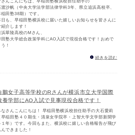
皆さんこんにちは、早稲田塾横浜校担任助手の
石渡沙帆（中央大学法学部法律学科3年、県立追浜高校卒、
早稲田塾38期）です。
本日も、早稲田塾横浜校に届いた嬉しいお知らせを皆さんに
ご紹介します！
横浜翠陵高校のMさん、
津田塾大学総合政策学科にAO入試で現役合格です！おめで
とう！
続きを読む
白鵬女子高等学校のRさんが横浜市立大学国際
教養学部にAO入試で見事現役合格です！
みなさんこんにちは！ 早稲田塾横浜校担任助手の大石愛莉
（早稲田塾４０期生・清泉女学院卒・上智大学文学部新聞学
科１年）です。今回もまた、横浜校に嬉しい合格報告が飛び
込んできました！