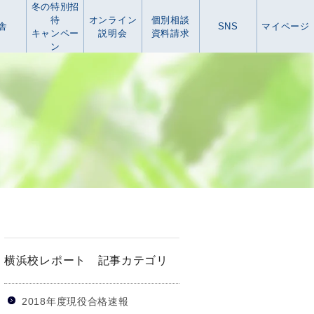
冬の特別招
待
オンライン
個別相談
舎
SNS
マイページ
キャンペー
説明会
資料請求
ン
横浜校レポート 記事カテゴリ
2018年度現役合格速報