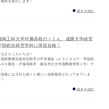
格報告を紹介します！
続きを読む
湘南工科大学付属高校のＩくん、成蹊大学経営
学部総合経営学科に現役合格！
みなさんこんにちは！
早稲田塾横浜校担任助手の平井嘉祐（ヒライカユウ・早稲田
塾４０期生・戸塚高校卒・横浜市立大学国際商学部１年）で
す。
横浜校には今日も続々と嬉しい合格報告が入ってきていま
す！
続きを読む