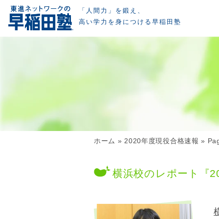
「人間力」を鍛え、
高い学力を身につける早稲田塾
ホーム
»
2020年度現役合格速報
»
Pa
横浜校のレポート『2