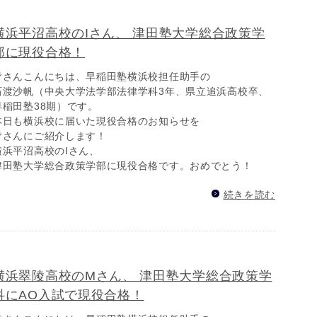
横浜平沼高校のIさん、 津田塾大学総合政策学
部に現役合格！
皆さんこんにちは、早稲田塾横浜校担任助手の
石渡沙帆（中央大学法学部法律学科3年、県立追浜高校卒、
早稲田塾38期）です。
本日も横浜校に届いた現役合格のお知らせを
皆さんにご紹介します！
横浜平沼高校のIさん、
津田塾大学総合政策学部に現役合格です。おめでとう！
続きを読む
横浜翠陵高校のMさん、 津田塾大学総合政策学
科にAO入試で現役合格！