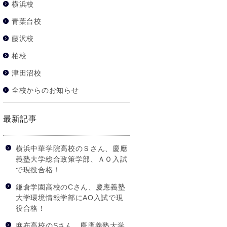
横浜校
青葉台校
藤沢校
柏校
津田沼校
全校からのお知らせ
最新記事
横浜中華学院高校のＳさん、慶應
義塾大学総合政策学部、ＡＯ入試
で現役合格！
鎌倉学園高校のCさん、慶應義塾
大学環境情報学部にAO入試で現
役合格！
麻布高校のSさん、慶應義塾大学