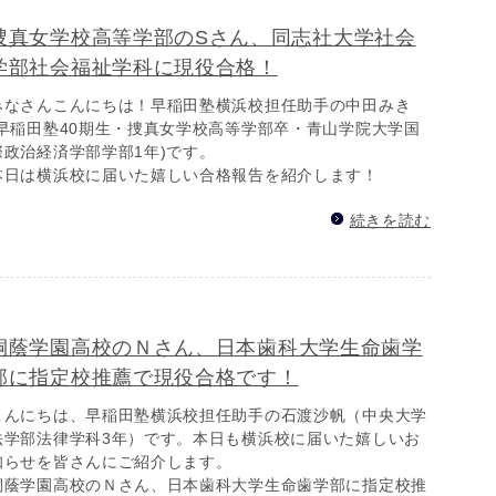
捜真女学校高等学部のSさん、同志社大学社会
学部社会福祉学科に現役合格！
みなさんこんにちは！早稲田塾横浜校担任助手の中田みき
(早稲田塾40期生・捜真女学校高等学部卒・青山学院大学国
際政治経済学部学部1年)です。
本日は横浜校に届いた嬉しい合格報告を紹介します！
続きを読む
桐蔭学園高校のＮさん、日本歯科大学生命歯学
部に指定校推薦で現役合格です！
こんにちは、早稲田塾横浜校担任助手の石渡沙帆（中央大学
法学部法律学科3年）です。本日も横浜校に届いた嬉しいお
知らせを皆さんにご紹介します。
桐蔭学園高校のＮさん、日本歯科大学生命歯学部に指定校推