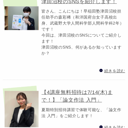
津田沼校のSNSを紹介します！
皆さん、こんにちは！早稲田塾津田沼校担
任助手の森彩稀（和洋国府台女子高校出
身、武蔵野大学人間科学部人間科学科2年）
です！
今回は、津田沼校のSNSについてご紹介し
ます！
津田沼校のSNS、何があるか知っています
か？
続きを読む
【4講座無料招待は7/14(木)ま
で！】「論文作法 入門」
夏期特別招待講習で体験可能な、「論文作
法 入門」をご紹介します！
続きを読む