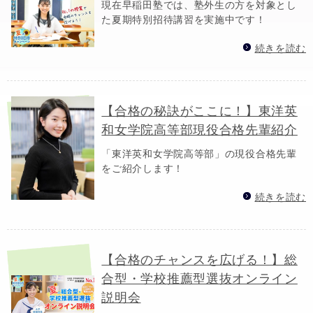
現在早稲田塾では、塾外生の方を対象とし
た夏期特別招待講習を実施中です！
続きを読む
【合格の秘訣がここに！】東洋英
和女学院高等部現役合格先輩紹介
「東洋英和女学院高等部」の現役合格先輩
をご紹介します！
続きを読む
【合格のチャンスを広げる！】総
合型・学校推薦型選抜オンライン
説明会