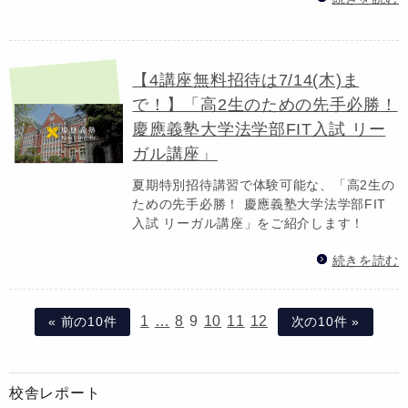
【4講座無料招待は7/14(木)ま
で！】「高2生のための先手必勝！
慶應義塾大学法学部FIT入試 リー
ガル講座」
夏期特別招待講習で体験可能な、「高2生の
ための先手必勝！ 慶應義塾大学法学部FIT
入試 リーガル講座」をご紹介します！
続きを読む
1
…
8
9
10
11
12
« 前の10件
次の10件 »
校舎レポート