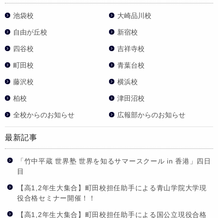
池袋校
大崎品川校
自由が丘校
新宿校
四谷校
吉祥寺校
町田校
青葉台校
藤沢校
横浜校
柏校
津田沼校
全校からのお知らせ
広報部からのお知らせ
最新記事
「竹中平蔵 世界塾 世界を知るサマースクール in 香港」四日
目
【高1,2年生大集合】町田校担任助手による青山学院大学現
役合格セミナー開催！！
【高1,2年生大集合】町田校担任助手による国公立現役合格