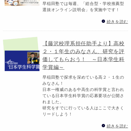
早稲田塾では毎週、「総合型・学校推薦型
選抜オンライン説明会」を実施中です！
続きを読む
【藤沢校理系担任助手より】高校
２・１年生のみなさん、研究を評
価してもらおう！ ～日本学生科
学賞編～
早稲田塾で探求を深めている高２・１生の
みなさん！
日本一権威のある中高生の科学賞と言われ
ている日本学生科学賞の応募要項が公開さ
れました。
研究をすでに行っている人はここで大きく
リードしよう！
続きを読む