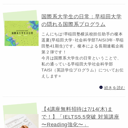
国際系大学生の日常：早稲田大学
の隠れる国際系プログラム
こんにちは!早稲田塾横浜校担任助手の榎本
遥夏(早稲田大学･社会科学部TAISI3年･早稲
田塾41期生)です。榎本による長期連載企画
第２弾です！
今月は国際系大学生の日常ということで、
私の通っている早稲田大学社会科学部
TAISI（英語学位プログラム）についてお伝
えします⭐️
続きを読む
【4講座無料招待は7/14(木)ま
で！】「IELTS5.5突破 対策講座
〜Reading強化〜」