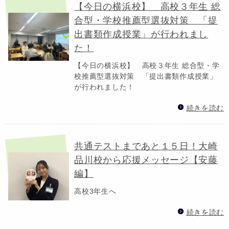
【今日の横浜校】 高校３年生 総
合型・学校推薦型選抜対策 「提
出書類作成授業」が行われまし
た！
【今日の横浜校】 高校３年生 総合型・学
校推薦型選抜対策 「提出書類作成授業」
が行われました！
続きを読む
共通テストまであと１５日！大崎
品川校から応援メッセージ【安藤
編】
高校3年生へ
続きを読む