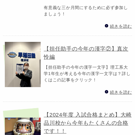
有意義な三か月間にするために必ず参加し
ましょう！
続きを読む
【担任助手の今年の漢字②】真次
怜編
【担任助手の今年の漢字一文字】理工系大
学1年生が考える今年の漢字一文字は？詳し
くはこの記事をクリック！
続きを読む
【2024年度 入試合格まとめ】大崎
品川校から今年もたくさんの合格
です！！