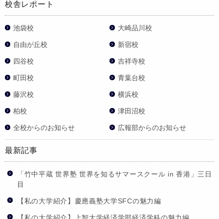
校舎レポート
池袋校
大崎品川校
自由が丘校
新宿校
四谷校
吉祥寺校
町田校
青葉台校
藤沢校
横浜校
柏校
津田沼校
全校からのお知らせ
広報部からのお知らせ
最新記事
「竹中平蔵 世界塾 世界を知るサマースクール in 香港」三日
目
【私の大学紹介】慶應義塾大学SFCの魅力編
【私の大学紹介】上智大学経済学部経済学科の魅力編