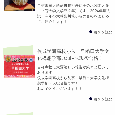
早稲田塾大崎品川校担任助手の水関木ノ芽
（上智大学文学部２年）です。2024年度入
試、今年の大崎品川校からの合格をまとめ
てご紹介します！
続きを読む
佼成学園高校から、早稲田大学文
化構想学部JCulPへ現役合格！
吉祥寺校に大変嬉しい報告が続々と届いて
おります！
佼成学園高校から見事、早稲田大学文化構
想学部へ現役合格です！
おめでとうございます！！
続きを読む