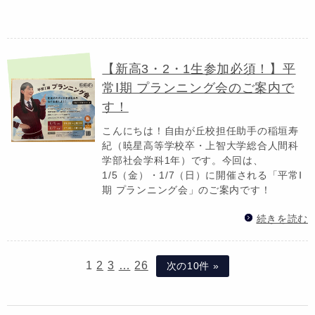
【新高3・2・1生参加必須！】平
常Ⅰ期 プランニング会のご案内で
す！
こんにちは！自由が丘校担任助手の稲垣寿
紀（暁星高等学校卒・上智大学総合人間科
学部社会学科1年）です。今回は、
1/5（金）・1/7（日）に開催される「平常Ⅰ
期 プランニング会」のご案内です！
続きを読む
1
2
3
…
26
次の10件 »