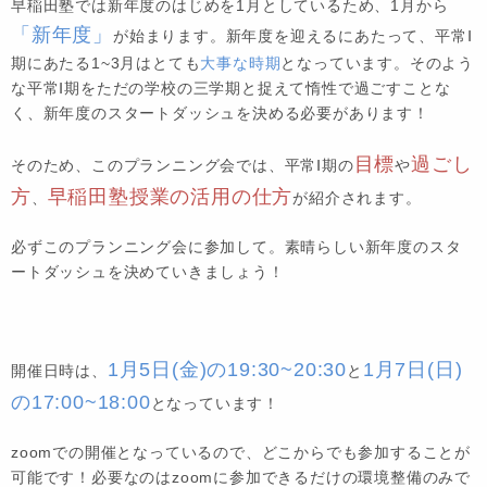
早稲田塾では新年度のはじめを1月としているため、1月から
「新年度」
が始まります。新年度を迎えるにあたって、平常Ⅰ
期にあたる1~3月はとても
大事な時期
となっています。そのよう
な平常Ⅰ期をただの学校の三学期と捉えて惰性で過ごすことな
く、新年度のスタートダッシュを決める必要があります！
目標
過ごし
そのため、このプランニング会では、平常Ⅰ期の
や
方
早稲田塾授業の活用の仕方
、
が紹介されます。
必ずこのプランニング会に参加して。素晴らしい新年度のスタ
ートダッシュを決めていきましょう！
1月5日(金)の19:30~20:30
1月7日(日)
開催日時は、
と
の17:00~18:00
となっています！
zoomでの開催となっているので、どこからでも参加することが
可能です！必要なのはzoomに参加できるだけの環境整備のみで