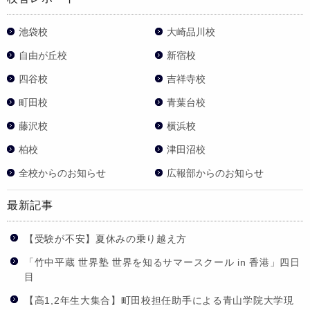
池袋校
大崎品川校
自由が丘校
新宿校
四谷校
吉祥寺校
町田校
青葉台校
藤沢校
横浜校
柏校
津田沼校
全校からのお知らせ
広報部からのお知らせ
最新記事
【受験が不安】夏休みの乗り越え方
「竹中平蔵 世界塾 世界を知るサマースクール in 香港」四日
目
【高1,2年生大集合】町田校担任助手による青山学院大学現