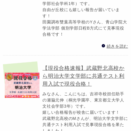
学部社会学科1年）です。
自由が丘校にも嬉しい報告が届いていま
す！
田園調布雙葉高等学校のYさん、青山学院大
学法学部 個別学部日程B方式にて見事現役
合格です！
続きを読む
【現役合格速報】武蔵野北高校か
ら明治大学文学部に共通テスト利
用入試で現役合格！
みなさん、こんにちは。吉祥寺校担任助手
の瀬脇元伸（桐光学園卒、東京都立大学人
文社会学部3年）です。
嬉しい合格報告が校舎に届いています！
武蔵野北高校のMさんが、明治大学文学部に
共通テスト利用入試で見事現役合格を果た
しました！