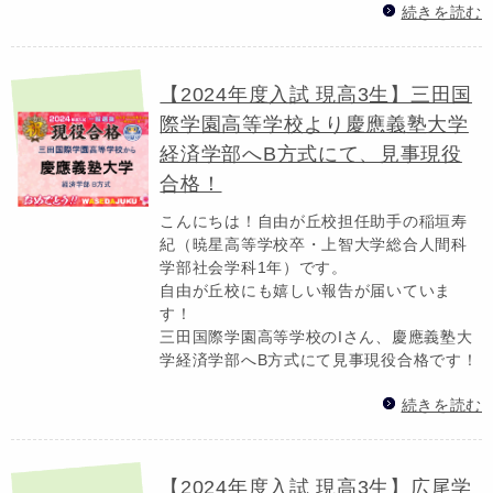
続きを読む
【2024年度入試 現高3生】三田国
際学園高等学校より慶應義塾大学
経済学部へB方式にて、見事現役
合格！
こんにちは！自由が丘校担任助手の稲垣寿
紀（暁星高等学校卒・上智大学総合人間科
学部社会学科1年）です。
自由が丘校にも嬉しい報告が届いていま
す！
三田国際学園高等学校のIさん、慶應義塾大
学経済学部へB方式にて見事現役合格です！
続きを読む
【2024年度入試 現高3生】広尾学