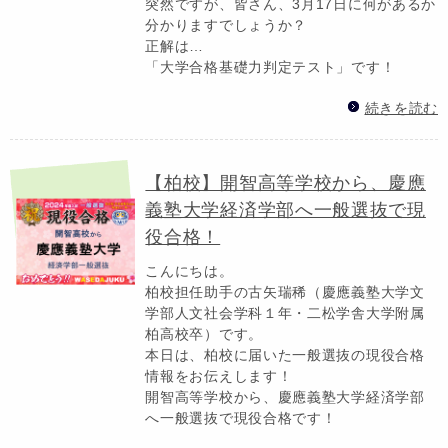
突然ですが、皆さん、3月17日に何があるか
分かりますでしょうか？
正解は…
「大学合格基礎力判定テスト」です！
続きを読む
【柏校】開智高等学校から、慶應
義塾大学経済学部へ一般選抜で現
役合格！
こんにちは。
柏校担任助手の古矢瑞稀（慶應義塾大学文
学部人文社会学科１年・二松学舎大学附属
柏高校卒）です。
本日は、柏校に届いた一般選抜の現役合格
情報をお伝えします！
開智高等学校から、慶應義塾大学経済学部
へ一般選抜で現役合格です！