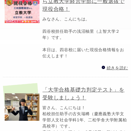
ら立教大学経営学部に一般選抜で
現役合格！
みなさん、こんにちは。
四谷校担任助手の浅沼柚里（上智大学２
年）です。
本日は、四谷校に届いた現役合格情報をお
伝えします！
続きを読む
「大学合格基礎力判定テスト」を
受験しましょう！
皆さん、こんにちは！
柏校担任助手の古矢瑞稀（慶應義塾大学文
学部人文社会学科1年、二松学舎大学附属柏
高校卒）です。