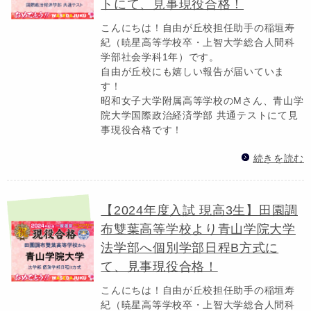
トにて、見事現役合格！
こんにちは！自由が丘校担任助手の稲垣寿
紀（暁星高等学校卒・上智大学総合人間科
学部社会学科1年）です。
自由が丘校にも嬉しい報告が届いていま
す！
昭和女子大学附属高等学校のMさん、青山学
院大学国際政治経済学部 共通テストにて見
事現役合格です！
続きを読む
【2024年度入試 現高3生】田園調
布雙葉高等学校より青山学院大学
法学部へ個別学部日程B方式に
て、見事現役合格！
こんにちは！自由が丘校担任助手の稲垣寿
紀（暁星高等学校卒・上智大学総合人間科