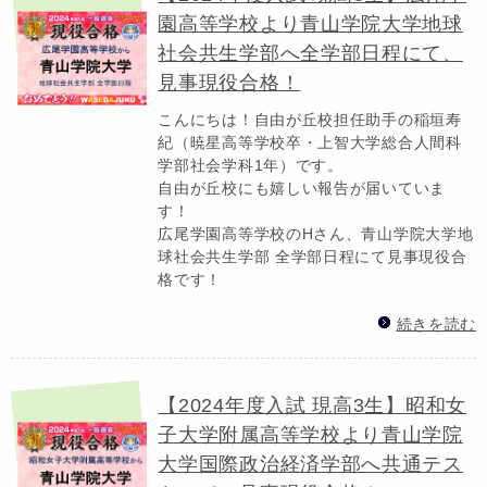
園高等学校より青山学院大学地球
社会共生学部へ全学部日程にて、
見事現役合格！
こんにちは！自由が丘校担任助手の稲垣寿
紀（暁星高等学校卒・上智大学総合人間科
学部社会学科1年）です。
自由が丘校にも嬉しい報告が届いていま
す！
広尾学園高等学校のHさん、青山学院大学地
球社会共生学部 全学部日程にて見事現役合
格です！
続きを読む
【2024年度入試 現高3生】昭和女
子大学附属高等学校より青山学院
大学国際政治経済学部へ共通テス