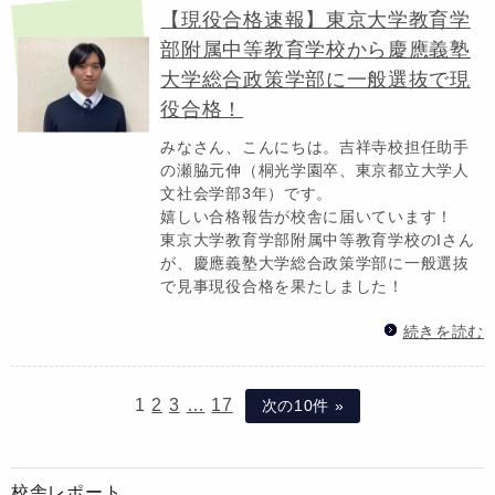
【現役合格速報】東京大学教育学
部附属中等教育学校から慶應義塾
大学総合政策学部に一般選抜で現
役合格！
みなさん、こんにちは。吉祥寺校担任助手
の瀬脇元伸（桐光学園卒、東京都立大学人
文社会学部3年）です。
嬉しい合格報告が校舎に届いています！
東京大学教育学部附属中等教育学校のIさん
が、慶應義塾大学総合政策学部に一般選抜
で見事現役合格を果たしました！
続きを読む
1
2
3
…
17
次の10件 »
校舎レポート