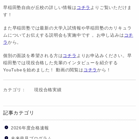
早稲田塾自由が丘校の詳しい情報は
コチラ
よりご覧いただけま
す！
また早稲田塾では最新の大学入試情報や早稲田塾のカリキュラ
ムについてお伝えする説明会も実施中です 。お申し込みは
コチ
ラ
から。
個別の面談を希望される方は
コチラ
よりお申込みください。早
稲田塾では現役合格した先輩のインタビューを紹介する
YouTubeを始めました！ 動画の閲覧は
コチラ
から！
カテゴリ：
現役合格実績
記事カテゴリ
2026年度合格速報
未来発見プログラム