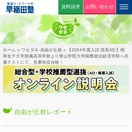
資料請求
お問い合わせ
ホーム
»
ワセダネ-自由が丘校
»
【2024年度入試 現高3生】昭
和女子大学附属高等学校より青山学院大学国際政治経済学部へ共
通テストにて、見事現役合格！
自由が丘校
レポート