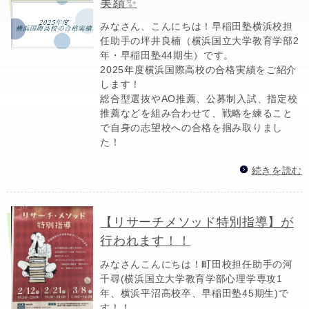
実績✨
みなさん、こんにちは！早稲田塾横浜校担
任助手の坪井良楠（横浜国立大学教育学部2
年・早稲田塾44期生）です。
2025年度横浜国際高校の合格実績をご紹介
します！
総合型選抜やAO推薦、公募制入試、指定校
推薦などを組み合わせて、戦略を練ること
で自身の志望校への合格を掴み取りまし
た！
続きを読む
【リサーチメソッド特別指導】が
行われます！！
みなさんこんにちは！町田校担任助手の河
千尋(横浜国立大学教育学部心理学専攻1
年、横浜平沼高校卒、早稲田塾45期生)で
す！！