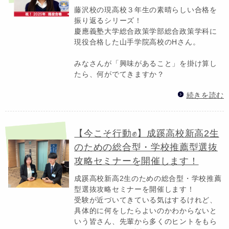
藤沢校の現高校３年生の素晴らしい合格を
振り返るシリーズ！
慶應義塾大学総合政策学部総合政策学科に
現役合格した山手学院高校のHさん。
みなさんが「興味があること」を掛け算し
たら、何がでてきますか？
続きを読む
【今こそ行動✊】成蹊高校新高2生
のための総合型・学校推薦型選抜
攻略セミナーを開催します！
成蹊高校新高2生のための総合型・学校推薦
型選抜攻略セミナーを開催します！
受験が近づいてきている気はするけれど、
具体的に何をしたらよいのかわからないと
いう皆さん、先輩から多くのヒントをもら