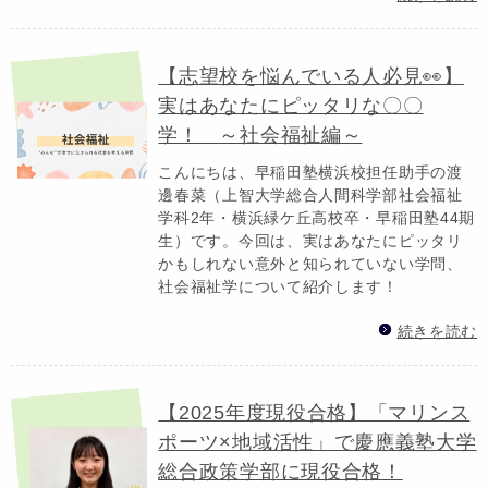
【志望校を悩んでいる人必見👀】
実はあなたにピッタリな〇〇
学！ ～社会福祉編～
こんにちは、早稲田塾横浜校担任助手の渡
邊春菜（上智大学総合人間科学部社会福祉
学科2年・横浜緑ケ丘高校卒・早稲田塾44期
生）です。今回は、実はあなたにピッタリ
かもしれない意外と知られていない学問、
社会福祉学について紹介します！
続きを読む
【2025年度現役合格】「マリンス
ポーツ×地域活性」で慶應義塾大学
総合政策学部に現役合格！