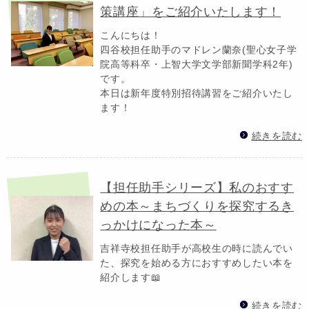
策講座」をご紹介いたします！
こんにちは！
四谷校担任助手のマドレン蘭奈(聖心女子学
院高等科卒・上智大学文学部新聞学科2年)
です。
本日は新年度特別招待講習をご紹介いたし
ます！
続きを読む
【担任助手シリーズ】私のおすす
めの本～まちづくりを探究するき
っかけになった本～
吉祥寺校担任助手が高校生の時に読んでい
た、探究を始める方におすすめしたい本を
紹介します📖
続きを読む