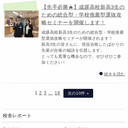
【先手必勝🔥】成蹊高校新高3生の
ための総合型・学校推薦型選抜攻
略セミナーを開催します！
成蹊高校新高3生のための総合型・学校推薦
型選抜攻略セミナーが開催されます！
新高3生の皆さんに、現役合格したばかりの
先輩が合格の秘訣を伝授します。
とっても貴重な機会なので、ぜひぜひご参
加ください✨
続きを読む
1
2
3
…
18
次の10件 »
校舎レポート