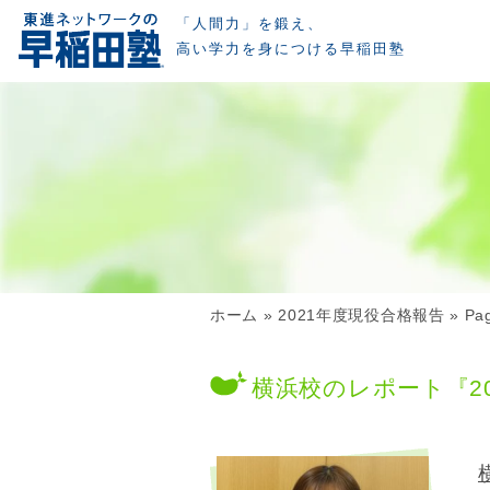
「人間力」を鍛え、
高い学力を身につける早稲田塾
ホーム
»
2021年度現役合格報告
»
Pa
横浜校のレポート『2