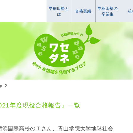
早稲田塾と
早稲田塾の
合格実績
校
は
卒業生
ge 2
021年度現役合格報告』一覧
横浜国際高校のＴさん、青山学院大学地球社会