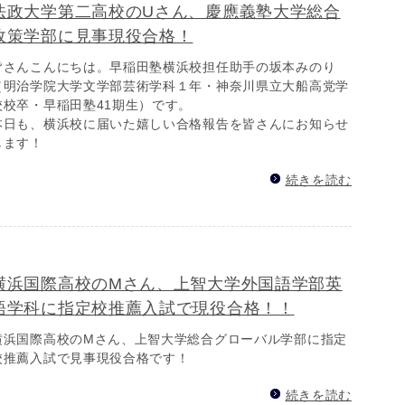
法政大学第二高校のUさん、慶應義塾大学総合
政策学部に見事現役合格！
皆さんこんにちは。早稲田塾横浜校担任助手の坂本みのり
（明治学院大学文学部芸術学科１年・神奈川県立大船高党学
校校卒・早稲田塾41期生）です。
本日も、横浜校に届いた嬉しい合格報告を皆さんにお知らせ
します！
続きを読む
横浜国際高校のMさん、上智大学外国語学部英
語学科に指定校推薦入試で現役合格！！
横浜国際高校のMさん、上智大学総合グローバル学部に指定
校推薦入試で見事現役合格です！
続きを読む