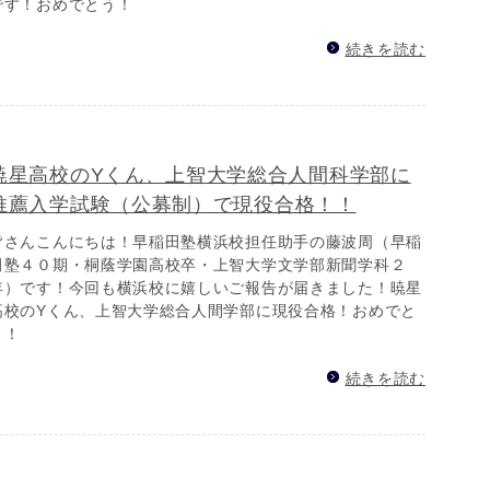
です！おめでとう！
続きを読む
暁星高校のYくん、上智大学総合人間科学部に
推薦入学試験（公募制）で現役合格！！
皆さんこんにちは！早稲田塾横浜校担任助手の藤波周（早稲
田塾４０期・桐蔭学園高校卒・上智大学文学部新聞学科２
年）です！今回も横浜校に嬉しいご報告が届きました！暁星
高校のYくん、上智大学総合人間学部に現役合格！おめでと
う！
続きを読む