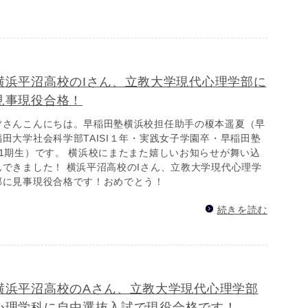
横浜平沼高校のIさん、立教大学現代心理学部に
見事現役合格！
皆さんこんにちは。早稲田塾横浜校担任助手の榎本遥夏（早
稲田大学社会科学部TAISI１年・実践女子学園卒・早稲田塾
41期生）です。 横浜校にまたまた嬉しいお知らせが舞い込
んできました！ 横浜平沼高校のIさん、立教大学現代心理学
部に見事現役合格です！おめでとう！
続きを読む
横浜平沼高校のAさん、立教大学現代心理学部
心理学科に自由選抜入試で現役合格です！