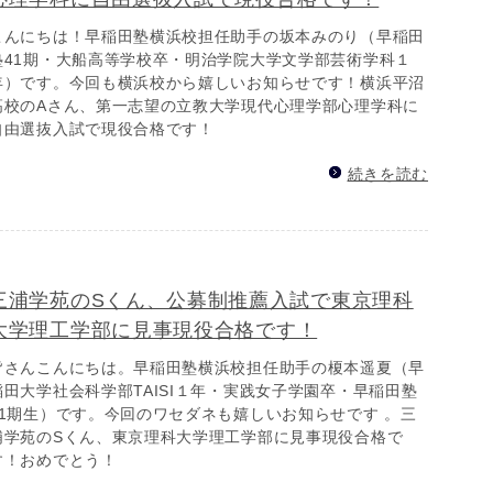
こんにちは！早稲田塾横浜校担任助手の坂本みのり（早稲田
塾41期・大船高等学校卒・明治学院大学文学部芸術学科１
年）です。今回も横浜校から嬉しいお知らせです！横浜平沼
高校のAさん、第一志望の立教大学現代心理学部心理学科に
自由選抜入試で現役合格です！
続きを読む
三浦学苑のSくん、公募制推薦入試で東京理科
大学理工学部に見事現役合格です！
皆さんこんにちは。早稲田塾横浜校担任助手の榎本遥夏（早
稲田大学社会科学部TAISI１年・実践女子学園卒・早稲田塾
41期生）です。今回のワセダネも嬉しいお知らせです 。三
浦学苑のSくん、東京理科大学理工学部に見事現役合格で
す！おめでとう！