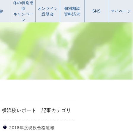
冬の特別招
待
オンライン
個別相談
舎
SNS
マイページ
キャンペー
説明会
資料請求
ン
横浜校レポート 記事カテゴリ
2018年度現役合格速報