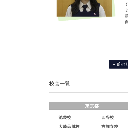
« 前の
校舎一覧
東京都
池袋校
四谷校
大崎品川校
吉祥寺校