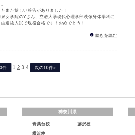
す。
またまた嬉しい報告がありました！
清泉女学院のYさん、立教大学現代心理学部映像身体学科に
自由選抜入試で現役合格です！おめでとう！
続きを読む
1
2
3
4
10件
次の10件»
神奈川県
青葉台校
藤沢校
横浜校