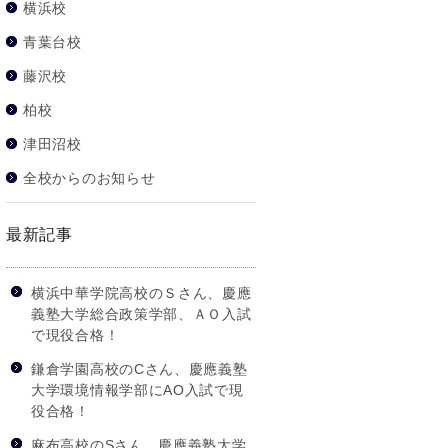
横浜校
青葉台校
藤沢校
柏校
津田沼校
全校からのお知らせ
最新記事
横浜中華学院高校のＳさん、慶應
義塾大学総合政策学部、ＡＯ入試
で現役合格！
鎌倉学園高校のCさん、慶應義塾
大学環境情報学部にAO入試で現
役合格！
麻布高校のSさん、慶應義塾大学