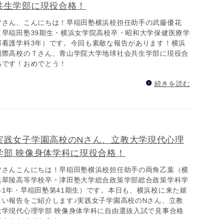
共生学部に現役合格！
皆さん、こんにちは！早稲田塾横浜校担任助手の武藤優花
（早稲田塾39期生・横浜女学院高校卒・昭和大学保健医療学
部看護学科3年）です。今回も素敵な報告があります！横浜
国際高校のＴさん、青山学院大学地球社会共生学部に現役合
格です！おめでとう！
続きを読む
実践女子学園高校のNさん、立教大学現代心理
学部 映像身体学科に現役合格！
皆さんこんにちは！早稲田塾横浜校担任助手の両角乙葉（横
浜翠陵高等学校卒・津田塾大学総合政策学部総合政策学科学
科1年・早稲田塾第41期生）です。本日も、横浜校に来た嬉
しい報告をご紹介します♪実践女子学園高校のNさん、立教
大学現代心理学部 映像身体学科に自由選抜入試で見事合格