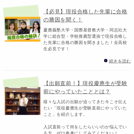
【必見】現役合格した先輩に合格
の勝因を聞く！
慶應義塾大学・国際基督教大学・同志社大
学に総合型・学校推薦型選抜で現役合格し
た先輩に合格の勝因を聞きました！全高校
生必見です！
続きを読む
【出願直前！】現役慶應生が受験
前にやっていたこととは？
様々な入試の出願が迫ってきた今こそ伝え
たい「現役慶應生が受験直前にやっていた
こと」を紹介します。
入試直前って何をしたらいいのか悩んでい
る方、ぜひ参考にしてみてください！