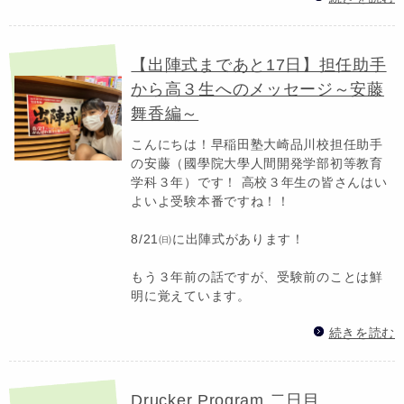
【出陣式まであと17日】担任助手
から高３生へのメッセージ～安藤
舞香編～
こんにちは！早稲田塾大崎品川校担任助手
の安藤（國學院大學人間開発学部初等教育
学科３年）です！ 高校３年生の皆さんはい
よいよ受験本番ですね！！
8/21㈰に出陣式があります！
もう３年前の話ですが、受験前のことは鮮
明に覚えています。
続きを読む
Drucker Program 二日目