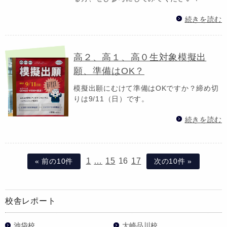
続きを読む
高２、高１、高０生対象模擬出
願、準備はOK？
模擬出願にむけて準備はOKですか？締め切
りは9/11（日）です。
続きを読む
1
…
15
16
17
« 前の10件
次の10件 »
校舎レポート
池袋校
大崎品川校