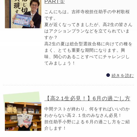
PART①
こんにちは。吉祥寺校担任助手の中村歌桜
です。
夏が近くなってきましたが、高2生の皆さん
はアクションプランなどを立てられていま
すか？
高2生の夏は総合型選抜合格に向けての種を
まく、とても重要な期間になります。興
味、関心のあることすべてにチャレンジし
てみましょう！
続きを読む
【高2.1生必見！】6月の過ごし方
中間テストが終わり、何をすればいいのか
わからない高２.１生のみなさん必見！
担任助手小野による６月の過ごし方をご紹
介します！