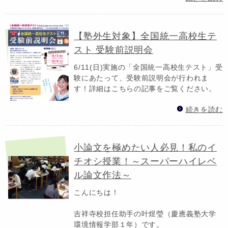
【塾外生対象】全国統一高校生テ
スト 受験前説明会
6/11(日)実施の「全国統一高校生テスト」受
験にあたって、受験前説明会が行われま
す！詳細はこちらの記事をご覧ください。
続きを読む
小論文を極めたい人必見！私のイ
チオシ授業！～スーパーハイレベ
ル論文作法～
こんにちは！
吉祥寺校担任助手の叶煜瑩（慶應義塾大学
環境情報学部１年）です。