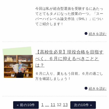
今回は私が総合型選抜を受験するにあたっ
てとてもタメになった授業の一つ、「スー
パーハイレベル論文作法（SHL）」につい
てご紹介します！
続きを読む
【高校生必見】現役合格を目指す
べく、６月に抑えるべきことと
は？
６月に入り、夏ももう目前。６月の過ごし
方を確認しましょう！
続きを読む
1
…
11
12
13
« 前の10件
次の10件 »