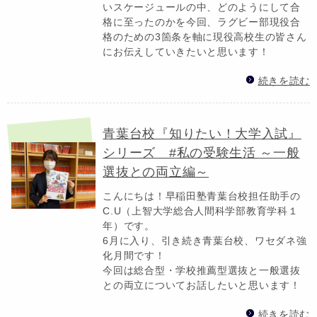
いスケージュールの中、どのようにして合
格に至ったのかを今回、ラグビー部現役合
格のための3箇条を軸に現役高校生の皆さん
にお伝えしていきたいと思います！
続きを読む
青葉台校『知りたい！大学入試』
シリーズ #私の受験生活 ～一般
選抜との両立編～
こんにちは！早稲田塾青葉台校担任助手の
C.U（上智大学総合人間科学部教育学科１
年）です。
6月に入り、引き続き青葉台校、ワセダネ強
化月間です！
今回は総合型・学校推薦型選抜と一般選抜
との両立についてお話したいと思います！
続きを読む