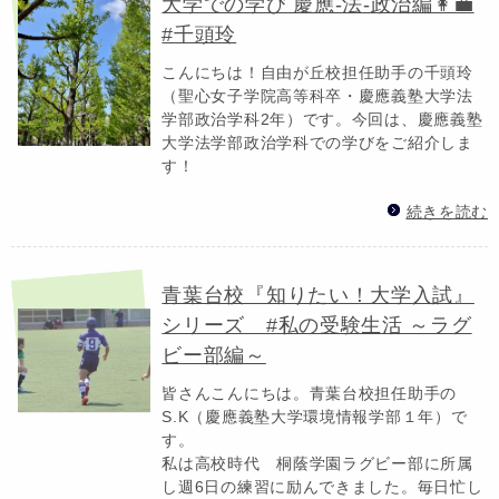
大学での学び 慶應-法-政治編👩‍💼
#千頭玲
こんにちは！自由が丘校担任助手の千頭玲
（聖心女子学院高等科卒・慶應義塾大学法
学部政治学科2年）です。今回は、慶應義塾
大学法学部政治学科での学びをご紹介しま
す！
続きを読む
青葉台校『知りたい！大学入試』
シリーズ #私の受験生活 ～ラグ
ビー部編～
皆さんこんにちは。青葉台校担任助手の
S.K（慶應義塾大学環境情報学部１年）で
す。
私は高校時代 桐蔭学園ラグビー部に所属
し週6日の練習に励んできました。毎日忙し