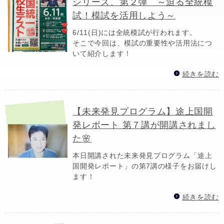
シリーズ、第２弾 ～迫る全統模
試！模試を活用しよう～
6/11(日)には全統模試が行われます。
そこで今回は、模試の重要性や活用法につ
いて紹介します！
続きを読む
【未来発見プログラム】途上国開
発レポート 第７講が開講されまし
た🌸
本日開講された未来発見プログラム「途上
国開発レポート」の第7講の様子をお届けし
ます！
続きを読む