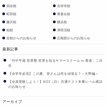
四谷校
吉祥寺校
町田校
青葉台校
藤沢校
横浜校
柏校
津田沼校
全校からのお知らせ
広報部からのお知らせ
最新記事
「竹中平蔵 世界塾 世界を知るサマースクール in 香港」二日
目
【全学年必見】この夏、皆さんは何を頑張る？～大野編～
【全員受験しよう！】8/23（日）共通テスト本番レベル模試
のお知らせ
アーカイブ