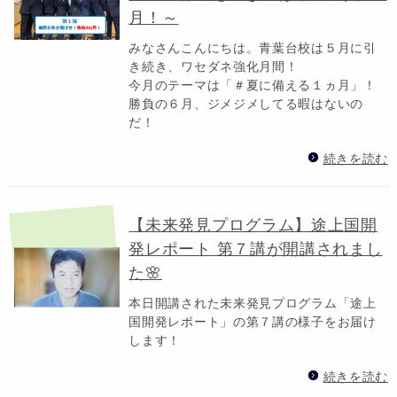
月！～
みなさんこんにちは。青葉台校は５月に引
き続き、ワセダネ強化月間！
今月のテーマは「＃夏に備える１ヵ月」！
勝負の６月、ジメジメしてる暇はないの
だ！
続きを読む
【未来発見プログラム】途上国開
発レポート 第７講が開講されまし
た🌸
本日開講された未来発見プログラム「途上
国開発レポート」の第７講の様子をお届け
します！
続きを読む