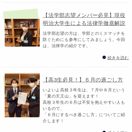
【法学部志望メンバー必見】現役
明治大学生による法律学徹底解説
法学部志望の方は、学部とのミスマッチを
防ぐためにも参考にしてみましょう。今回
は、法律学の紹介です。
続きを読む
【高3生必見！】６月の過ごし方
いよいよ高校３年生は、７月や８月という
「夏の天王山」を迎えます！
高校３年生の６月は不安を抱えやすい人も
いるので、
「６月にするべき過ごし方」についてご紹
介します！