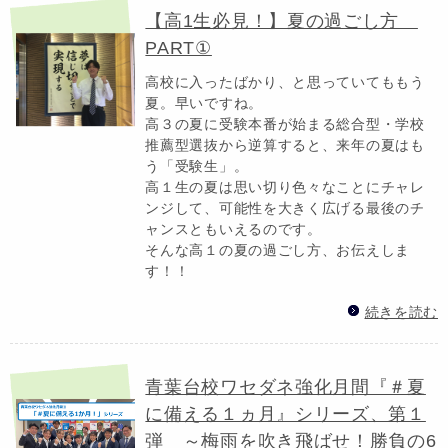
【高1生必見！】夏の過ごし方
PART①
高校に入ったばかり、と思っていてももう
夏。早いですね。
高３の夏に受験本番が始まる総合型・学校
推薦型選抜から逆算すると、来年の夏はも
う「受験生」。
高１生の夏は思い切り色々なことにチャレ
ンジして、可能性を大きく広げる最後のチ
ャンスともいえるのです。
そんな高１の夏の過ごし方、お伝えしま
す！！
続きを読む
青葉台校ワセダネ強化月間『＃夏
に備える１ヵ月』シリーズ、第１
弾 ～梅雨を吹き飛ばせ！勝負の6