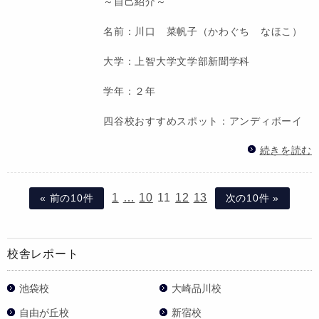
～自己紹介～
名前：川口 菜帆子（かわぐち なほこ）
大学：上智大学文学部新聞学科
学年：２年
四谷校おすすめスポット：アンディボーイ
続きを読む
1
…
10
11
12
13
« 前の10件
次の10件 »
校舎レポート
池袋校
大崎品川校
自由が丘校
新宿校