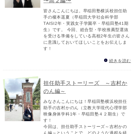
〜高２編〜
皆さんこんにちは。早稲田塾横浜校担任助
手の榎本遥夏（早稲田大学社会科学部
TAISI2年・実践女子学園卒・早稲田塾41期
生）です。 今回、総合型・学校推薦型選抜
を受ける準備をしている高校2年生の皆さん
に意識しておいてほしいことをお伝えしま
す！
続きを読む
担任助手ストーリーズ ～吉村か
のん編～
みなさんこんにちは！早稲田塾横浜校担任
助手の吉村かのん（立教大学現代心理学部
映像身体学科1年・早稲田塾４２期生）で
す！
今回は、担任助手ストーリーズ～吉村かの
ん編～ということで、どのような過程を経