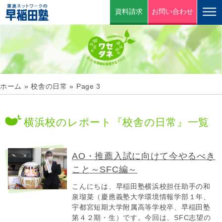
資料請求
お問い合わせ
ホーム
»
校舎の日常
»
Page 3
横浜校のレポート『校舎の日常』一覧
AO・推薦入試に向けて今やるべき
こと～SFC編～
こんにちは、早稲田塾横浜校担任助手の和
泉瑠菜（慶應義塾大学環境情報学部１年、
宇都宮短期大学附属高等学校卒、早稲田塾
第４２期・生）です。今回は、SFC志望の