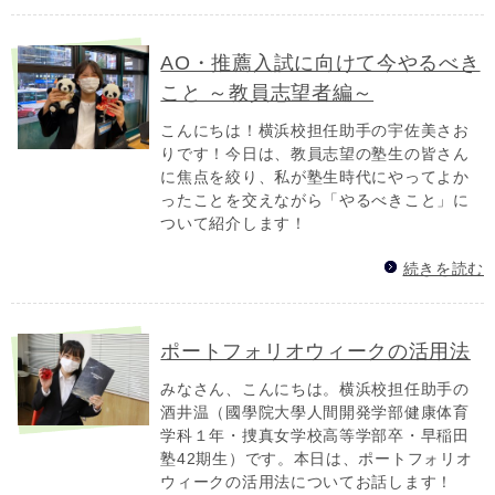
AO・推薦入試に向けて今やるべき
こと ～教員志望者編～
こんにちは！横浜校担任助手の宇佐美さお
りです！今日は、教員志望の塾生の皆さん
に焦点を絞り、私が塾生時代にやってよか
ったこと を交えながら「やるべきこと」に
ついて紹介します！
続きを読む
ポートフォリオウィークの活用法
みなさん、こんにちは。横浜校担任助手の
酒井温（國學院大學人間開発学部健康体育
学科１年・捜真女学校高等学部卒・早稲田
塾42期生）です。本日は、ポートフォリオ
ウィークの活用法についてお話します！