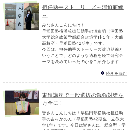
担任助手ストーリーズ～濵迫萌編
～
みなさんこんにちは！
早稲田塾横浜校担任助手の濵迫萌（津田塾
大学総合政策学部総合政策学科１年・大船
高校卒・早稲田塾42期生）です。
今回は、担任助手ストーリーズ濵迫萌編と
いうことで、どのような過程を経て研究テ
ーマを決めていったのかをご紹介します！
続きを読む
東進講座で一般選抜の勉強対策を
万全に！
皆さんこんにちは！早稲田塾横浜校担任助
手の吉村かのん（早稲田塾42期生・立教大
学1年）です。今日は皆さんに、総合型・学