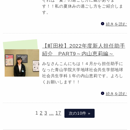
す！！私の夏休みの過ごし方をご紹介しま
す。
続きを読む
【町田校】2022年度新人担任助手
紹介 PART9～内山恵莉編～
みなさんこんにちは！４月から担任助手に
なった青山学院大学地球社会共生学部地球
社会共生学科１年の内山恵莉です。よろし
くお願いします！！
続きを読む
1
2
3
…
17
次の10件 »