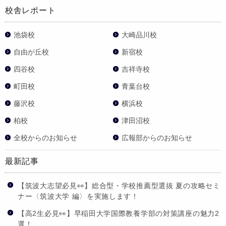
校舎レポート
池袋校
大崎品川校
自由が丘校
新宿校
四谷校
吉祥寺校
町田校
青葉台校
藤沢校
横浜校
柏校
津田沼校
全校からのお知らせ
広報部からのお知らせ
最新記事
【筑波大志望必見👀】総合型・学校推薦型選抜 夏の攻略セミ
ナー〈筑波大学 編〉を実施します！
【高2生必見👀】早稲田大学国際教養学部の対策講座の魅力2
選！