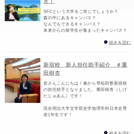
き！
SFCという大学をご存じでしょうか？
森の中にあるキャンパス？
なんでもできるキャンパス？
未来からの留学生が集まったキャンパス？
続きを読む
新宿校 新人担任助手紹介 ＃重
田樹杏
皆さんこんにちは！春から早稲田塾新宿校
の担任助手となりました、重田樹杏（しげ
たじゅあん）です！
現在明治大学文学部史学地理学科日本史専
攻1年生です！
続きを読む