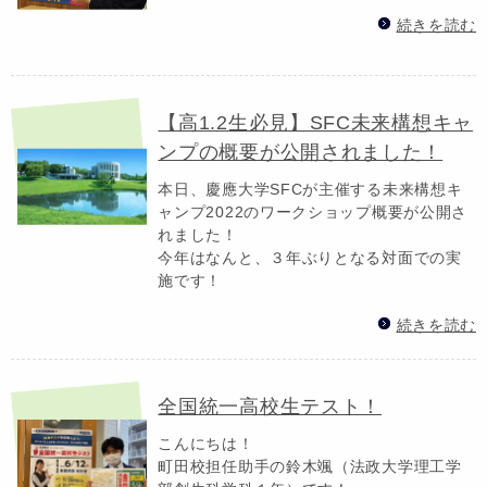
続きを読む
【高1.2生必見】SFC未来構想キャ
ンプの概要が公開されました！
本日、慶應大学SFCが主催する未来構想キ
ャンプ2022のワークショップ概要が公開さ
れました！
今年はなんと、３年ぶりとなる対面での実
施です！
続きを読む
全国統一高校生テスト！
こんにちは！
町田校担任助手の鈴木颯（法政大学理工学