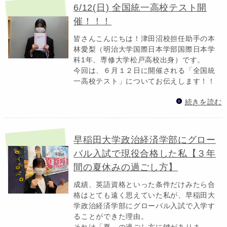
6/12(日) 全国統一高校テスト開
催！！！
皆さんこんにちは！津田沼校担任助手の本
林愛梨（明治大学国際日本学部国際日本学
科1年、専修大学松戸高校出身）です。
今回は、６月１２日に開催される「全国統
一高校テスト」についてお伝えします！！
続きを読む
早稲田大学政治経済学部にグロー
バル入試で現役合格した私【３年
間の夏休みの過ごし方】
成績、英語資格といった条件だけみたら合
格はとても遠く思えていた私が、早稲田大
学政治経済学部にグローバル入試で入学す
ることができた理由。
それは「夏」の過ごし方に鍵がありま