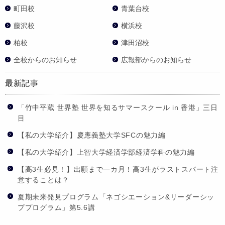
町田校
青葉台校
藤沢校
横浜校
柏校
津田沼校
全校からのお知らせ
広報部からのお知らせ
最新記事
「竹中平蔵 世界塾 世界を知るサマースクール in 香港」三日
目
【私の大学紹介】慶應義塾大学SFCの魅力編
【私の大学紹介】上智大学経済学部経済学科の魅力編
【高3生必見！】出願まで一カ月！高3生がラストスパート注
意することは？
夏期未来発見プログラム「ネゴシエーション&リーダーシッ
ププログラム」第5.6講