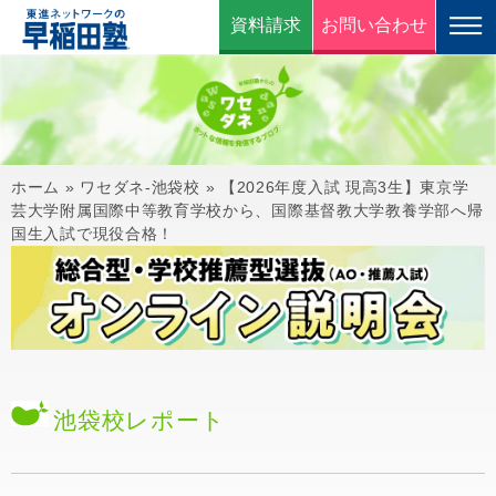
資料請求
お問い合わせ
ホーム
»
ワセダネ-池袋校
»
【2026年度入試 現高3生】東京学
芸大学附属国際中等教育学校から、国際基督教大学教養学部へ帰
国生入試で現役合格！
池袋校
レポート