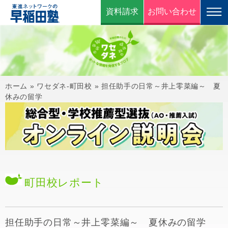
資料請求
お問い合わせ
ホーム
»
ワセダネ-町田校
»
担任助手の日常～井上零菜編～ 夏
休みの留学
町田校
レポート
担任助手の日常～井上零菜編～ 夏休みの留学