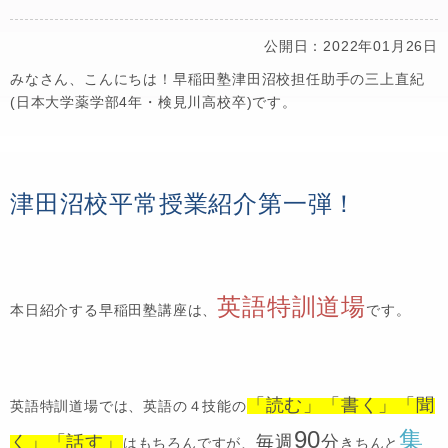
公開日：2022年01月26日
みなさん、こんにちは！早稲田塾津田沼校担任助手の三上直紀
(日本大学薬学部4年・検見川高校卒)です。
津田沼校平常授業紹介第一弾！
英語特訓道場
本日紹介する早稲田塾講座は、
です。
「読む」「書く」「聞
英語特訓道場では、英語の４技能の
90
集
く」「話す」
毎週
分
はもちろんですが、
きちんと