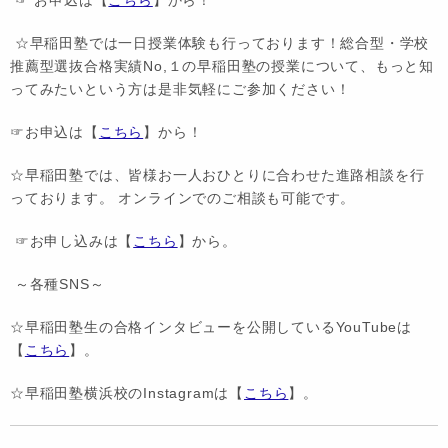
☆早稲田塾では一日授業体験も行っております！総合型・学校
推薦型選抜合格実績No,１の早稲田塾の授業について、もっと知
ってみたいという方は是非気軽にご参加ください！
☞お申込は【
こちら
】から！
☆早稲田塾では、皆様お一人おひとりに合わせた進路相談を行
っております。 オンラインでのご相談も可能です。
☞お申し込みは【
こちら
】から。
～各種SNS～
☆早稲田塾生の合格インタビューを公開しているYouTubeは
【
こちら
】。
☆早稲田塾横浜校のInstagramは【
こちら
】。