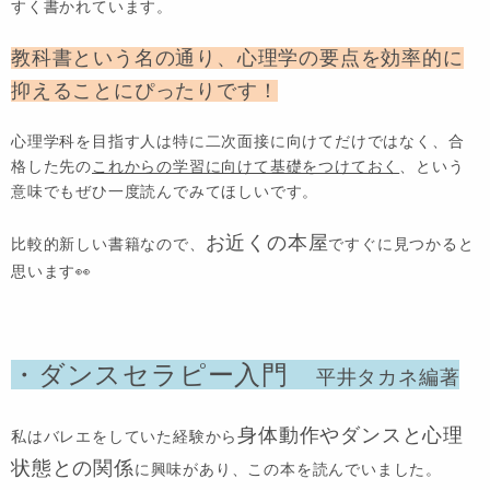
すく
書かれています。
教科書という名の通り、心理学の要点を効率的に
抑えることにぴったりです！
心理学科を目指す人は特に二次面接に向けてだけではなく、合
格した先の
これからの学習に向けて基礎をつけておく
、という
意味でもぜひ一度読んでみてほしいです。
お近くの本屋
比較的新しい書籍なので、
ですぐに見つかると
思います👀
・ダンスセラピー入門
平井タカネ編著
身体動作やダンスと心理
私はバレエをしていた経験から
状態との関係
に興味があり、この本を読んでいました。