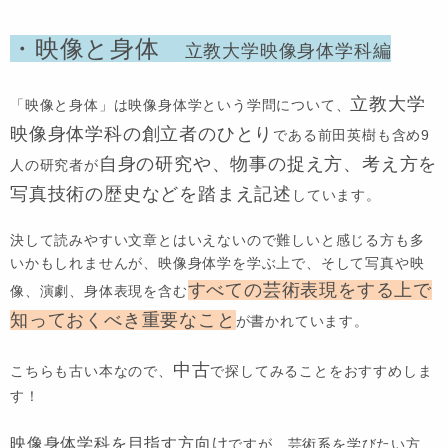
・映像と身体
立教大学映像身体学科編
立教大学
「映像と身体」は映像身体学という学問について、
映像身体学科の創立者のひとり
である
前田英樹
も含め9
自身の研究や、物事の捉え方、考え方を
人の研究者が
写真技術の歴史などを踏まえ記述
しています。
決して読みやすい文章とはいえないので難しいと感じる方も多
いかもしれませんが、映像身体学を学ぶ上で、そして写真や映
すべての芸術表現をする上で
像、演劇、身体表現を含む
知っておくべき重要なこと
が書かれています。
中古
こちらも古い本なので、
で探してみることをおすすめしま
す！
映像身体学科
を目指す方向け
ですが、芸術系を学びたい方