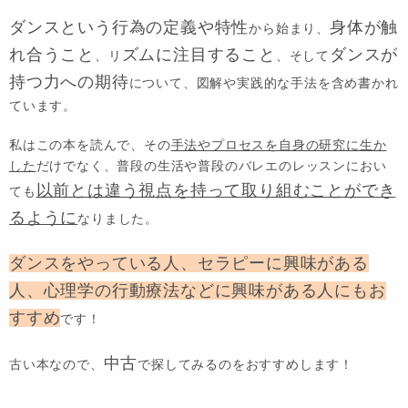
ダンスという行為の定義や特性
身体が触
から始まり、
れ合うこと
ズムに注目すること
ダンスが
、リ
、そして
持つ力への期待
について、図解や実践的な手法を含め書かれ
ています。
私はこの本を読んで、その
手法やプロセスを自身の研究に生か
した
だけでなく、普段の生活や普段のバレエのレッスンにおい
以前とは違う視点を持って取り組むことができ
ても
るように
なりました。
ダンスをやっている人、セラピーに興味がある
人、心理学の行動療法などに興味がある人にもお
すすめ
です！
中古
古い本なので、
で探してみるのをおすすめします！