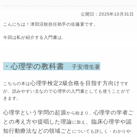
公開日：2025年10月31日
こんにちは！津田沼校担任助手の佐藤菫です。
今回は私が紹介する入門書は、
・心理学の教科書
子安増生著
心理学検定2級合格
を目指す方向け
こちらの本は
です
が、読みやすい文なので心理学の入門書としても使うことがで
きます。
心理学という学問の起源
心理学の学者ご
から始まり、
との考え方や提唱した理論
、臨床心理学や認
に加え
知行動療法などの
領域ごと
についても
詳しく・わかりや