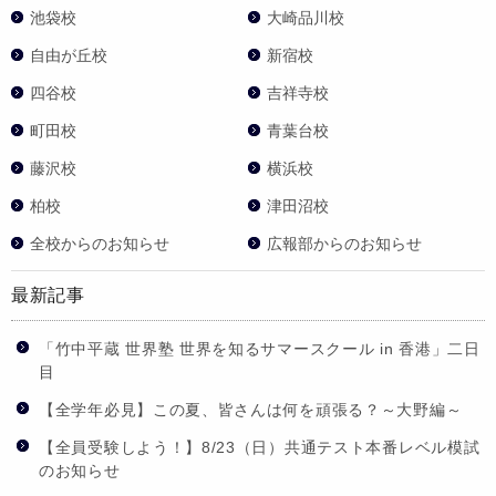
池袋校
大崎品川校
自由が丘校
新宿校
四谷校
吉祥寺校
町田校
青葉台校
藤沢校
横浜校
柏校
津田沼校
全校からのお知らせ
広報部からのお知らせ
最新記事
「竹中平蔵 世界塾 世界を知るサマースクール in 香港」二日
目
【全学年必見】この夏、皆さんは何を頑張る？～大野編～
【全員受験しよう！】8/23（日）共通テスト本番レベル模試
のお知らせ