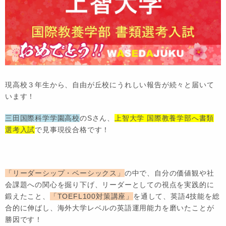
現高校３年生から、自由が丘校にうれしい報告が続々と届いて
います！
三田国際科学学園高校
のSさん、
上智大学 国際教養学部へ書類
選考入試
で見事現役合格です！
「リーダーシップ・ベーシックス」
の中で、自分の価値観や社
会課題への関心を掘り下げ、リーダーとしての視点を実践的に
鍛えたこと、
「TOEFL100対策講座」
を通して、英語4技能を総
合的に伸ばし、海外大学レベルの英語運用能力を磨いたことが
勝因です！