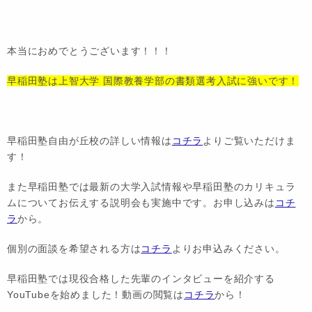
本当におめでとうございます！！！
早稲田塾は上智大学 国際教養学部の書類選考入試に強いです！
早稲田塾自由が丘校の詳しい情報は
コチラ
よりご覧いただけま
す！
また早稲田塾では最新の大学入試情報や早稲田塾のカリキュラ
ムについてお伝えする説明会も実施中です。お申し込みは
コチ
ラ
から。
個別の面談を希望される方は
コチラ
よりお申込みください。
早稲田塾では現役合格した先輩のインタビューを紹介する
YouTubeを始めました！動画の閲覧は
コチラ
から！