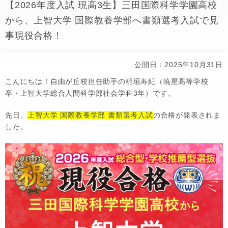
【2026年度入試 現高3生】三田国際科学学園高校
から、上智大学 国際教養学部へ書類選考入試で見
事現役合格！
公開日：2025年10月31日
こんにちは！自由が丘校担任助手の稲垣寿紀（暁星高等学校
卒・上智大学総合人間科学部社会学科3年）です。
先日、
上智大学 国際教養学部 書類選考入試
の合格が発表されま
した。