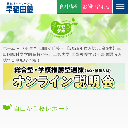
資料請求
お問い合わせ
ホーム
»
ワセダネ-自由が丘校
»
【2026年度入試 現高3生】三
田国際科学学園高校から、上智大学 国際教養学部へ書類選考入
試で見事現役合格！
自由が丘校
レポート