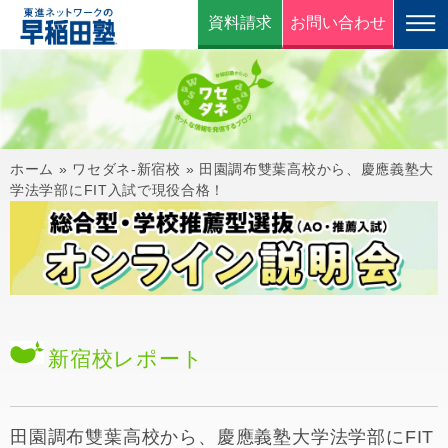
資料請求
お問い合わせ
ホーム
»
ワセダネ-新宿校
»
田園調布雙葉高校から、慶應義塾大
学法学部にFIT入試で現役合格！
新宿校
レポート
田園調布雙葉高校から、慶應義塾大学法学部にFIT