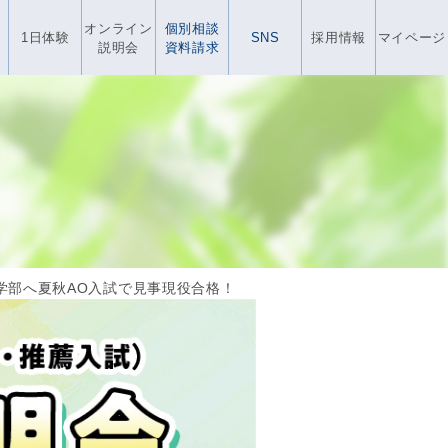
オンライン
個別相談
1日体験
SNS
採用情報
マイページ
説明会
資料請求
策学部へ夏秋AO入試で見事現役合格！