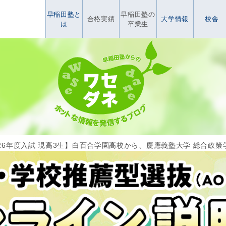
早稲田塾と
早稲田塾の
合格実績
大学情報
校舎
は
卒業生
026年度入試 現高3生】白百合学園高校から、慶應義塾大学 総合政