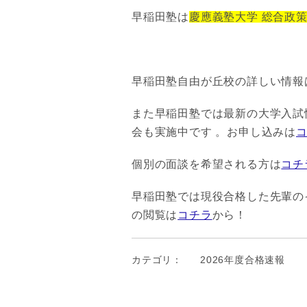
早稲田塾は
慶應義塾大学 総合政策
早稲田塾自由が丘校の詳しい情報
また早稲田塾では最新の大学入試
会も実施中です 。お申し込みは
個別の面談を希望される方は
コチ
早稲田塾では現役合格した先輩のイ
の閲覧は
コチラ
から！
カテゴリ：
2026年度合格速報