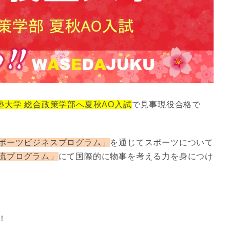
塾大学 総合政策学部へ夏秋AO入試
で見事現役合格で
ポーツビジネスプログラム」
を通じてスポーツについて
流プログラム」
にて国際的に物事を考える力を身につけ
！