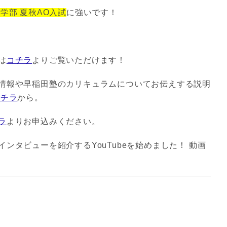
学部 夏秋AO入試
に強いです！
は
コチラ
よりご覧いただけます！
情報や早稲田塾のカリキュラムについてお伝えする説明
コチラ
から。
ラ
よりお申込みください。
ンタビューを紹介するYouTubeを始めました！ 動画