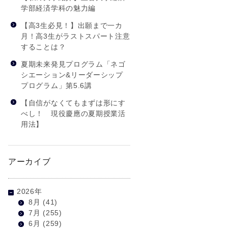
学部経済学科の魅力編
【高3生必見！】出願まで一カ
月！高3生がラストスパート注意
することは？
夏期未来発見プログラム「ネゴ
シエーション&リーダーシップ
プログラム」第5.6講
【自信がなくてもまずは形にす
べし！ 現役慶應の夏期授業活
用法】
アーカイブ
2026年
8月
(41)
7月
(255)
6月
(259)