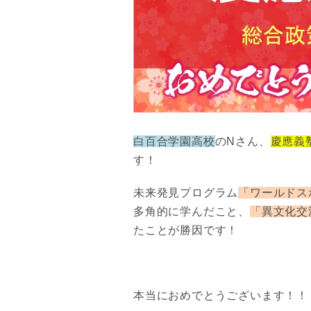
白百合学園高校
のNさん、
慶應義
す！
未来発見プログラム
「ワールドス
多角的に学んだこと、
「異文化交
たことが勝因です！
本当におめでとうございます！！