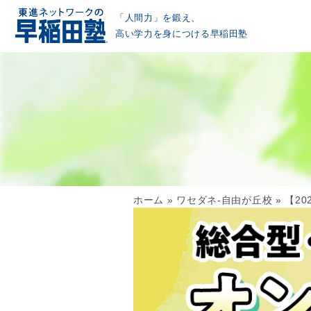
「人間力」を鍛え、
高い学力を身につける早稲田塾
ホーム
»
ワセダネ-自由が丘校
»
【2