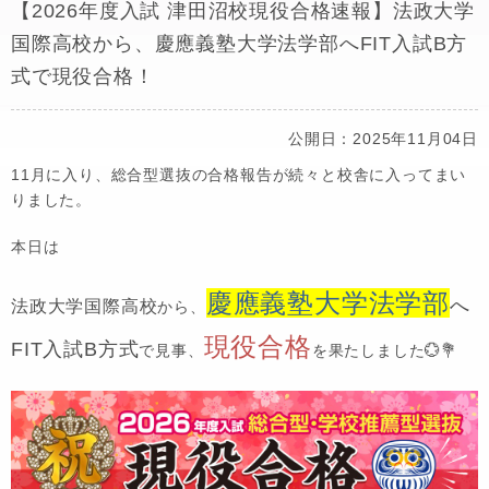
【2026年度入試 津田沼校現役合格速報】法政大学
国際高校から、慶應義塾大学法学部へFIT入試B方
式で現役合格！
公開日：2025年11月04日
11月に入り、総合型選抜の合格報告が続々と校舎に入ってまい
りました。
本日は
慶應義塾大学法学部
へ
法政大学国際高校
から、
現役合格
FIT入試B方式
で見事、
を果たしました💮💐