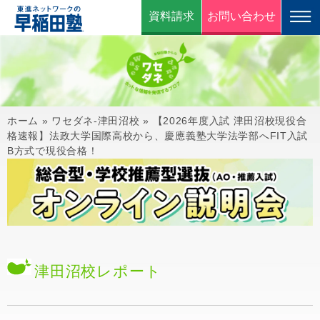
資料請求
お問い合わせ
ホーム
»
ワセダネ-津田沼校
»
【2026年度入試 津田沼校現役合
格速報】法政大学国際高校から、慶應義塾大学法学部へFIT入試
B方式で現役合格！
津田沼校
レポート