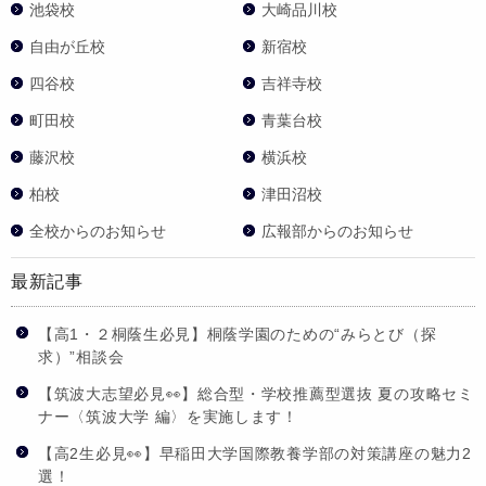
池袋校
大崎品川校
自由が丘校
新宿校
四谷校
吉祥寺校
町田校
青葉台校
藤沢校
横浜校
柏校
津田沼校
全校からのお知らせ
広報部からのお知らせ
最新記事
【高1・２桐蔭生必見】桐蔭学園のための“みらとび（探
求）”相談会
【筑波大志望必見👀】総合型・学校推薦型選抜 夏の攻略セミ
ナー〈筑波大学 編〉を実施します！
【高2生必見👀】早稲田大学国際教養学部の対策講座の魅力2
選！