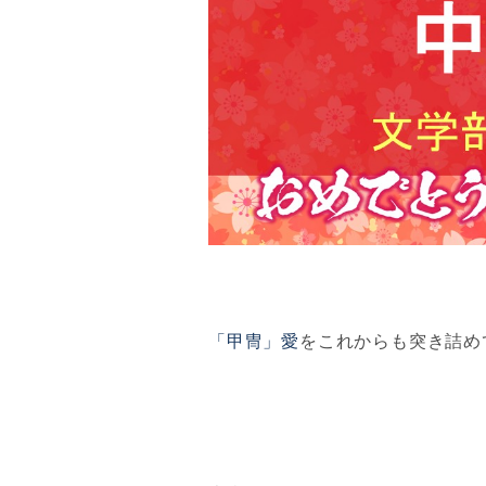
「甲冑」愛
をこれからも突き詰め