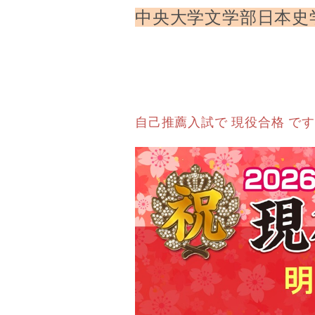
中央大学文学部日本史
自己推薦入試で 現役合格 で