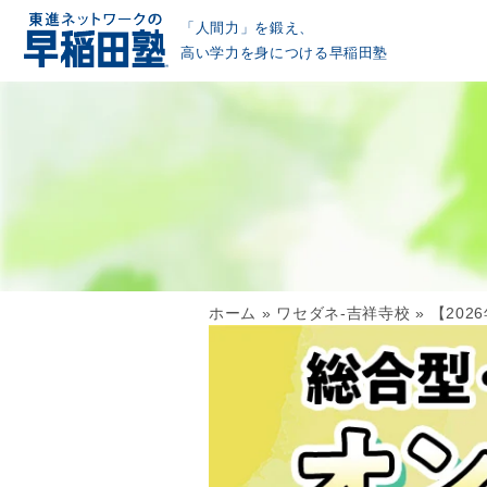
「人間力」を鍛え、
高い学力を身につける早稲田塾
ホーム
»
ワセダネ-吉祥寺校
»
【20