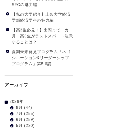
SFCの魅力編
【私の大学紹介】上智大学経済
学部経済学科の魅力編
【高3生必見！】出願まで一カ
月！高3生がラストスパート注意
することは？
夏期未来発見プログラム「ネゴ
シエーション&リーダーシップ
プログラム」第5.6講
アーカイブ
2026年
8月
(44)
7月
(255)
6月
(259)
5月
(220)