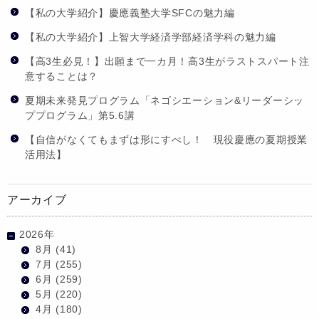
【私の大学紹介】慶應義塾大学SFCの魅力編
【私の大学紹介】上智大学経済学部経済学科の魅力編
【高3生必見！】出願まで一カ月！高3生がラストスパート注
意することは？
夏期未来発見プログラム「ネゴシエーション&リーダーシッ
ププログラム」第5.6講
【自信がなくてもまずは形にすべし！ 現役慶應の夏期授業
活用法】
アーカイブ
2026年
8月
(41)
7月
(255)
6月
(259)
5月
(220)
4月
(180)