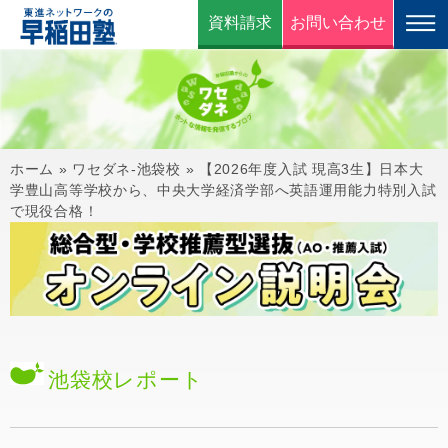
資料請求
お問い合わせ
ホーム
»
ワセダネ-池袋校
»
【2026年度入試 現高3生】日本大
学豊山高等学校から、中央大学経済学部へ英語運用能力特別入試
で現役合格！
池袋校
レポート