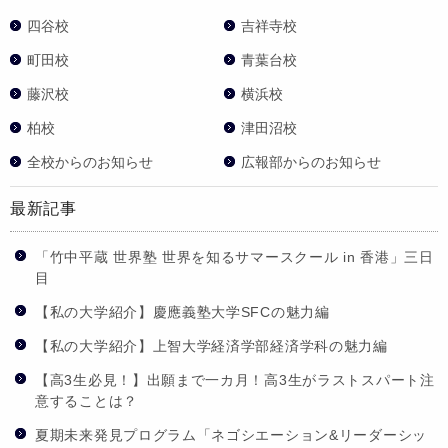
四谷校
吉祥寺校
町田校
青葉台校
藤沢校
横浜校
柏校
津田沼校
全校からのお知らせ
広報部からのお知らせ
最新記事
「竹中平蔵 世界塾 世界を知るサマースクール in 香港」三日
目
【私の大学紹介】慶應義塾大学SFCの魅力編
【私の大学紹介】上智大学経済学部経済学科の魅力編
【高3生必見！】出願まで一カ月！高3生がラストスパート注
意することは？
夏期未来発見プログラム「ネゴシエーション&リーダーシッ