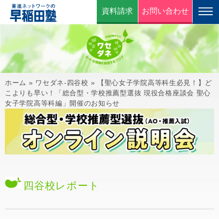
資料請求
お問い合わせ
ホーム
»
ワセダネ-四谷校
»
【聖心女子学院高等科生必見！】ど
こよりも早い！「総合型・学校推薦型選抜 現役合格座談会 聖心
女子学院高等科編」開催のお知らせ
四谷校
レポート