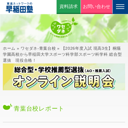
資料請求
お問い合わせ
ホーム
»
ワセダネ-青葉台校
»
【2026年度入試 現高3生】桐蔭
学園高校から早稲田大学スポーツ科学部スポーツ科学科 総合型
選抜 現役合格！
青葉台校
レポート