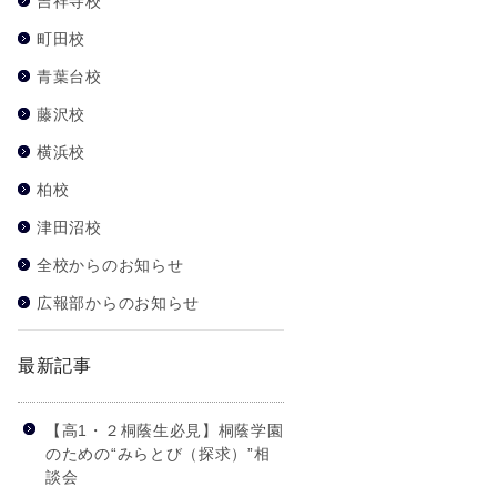
吉祥寺校
町田校
青葉台校
藤沢校
横浜校
柏校
津田沼校
全校からのお知らせ
広報部からのお知らせ
最新記事
【高1・２桐蔭生必見】桐蔭学園
のための“みらとび（探求）”相
談会