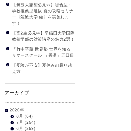
【筑波大志望必見👀】総合型・
学校推薦型選抜 夏の攻略セミナ
ー〈筑波大学 編〉を実施しま
す！
【高2生必見👀】早稲田大学国際
教養学部の対策講座の魅力2選！
「竹中平蔵 世界塾 世界を知る
サマースクール in 香港」五日目
【受験が不安】夏休みの乗り越
え方
アーカイブ
2026年
8月
(64)
7月
(254)
6月
(259)