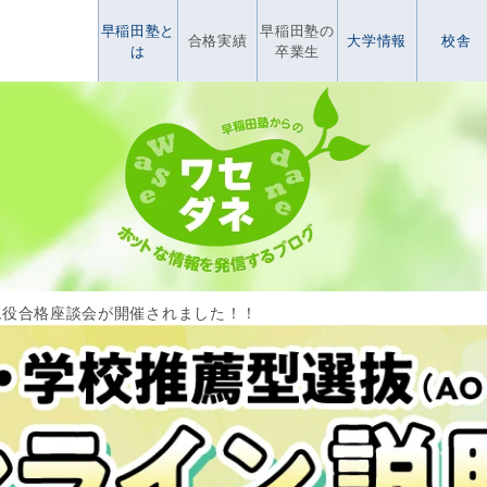
早稲田塾と
早稲田塾の
合格実績
大学情報
校舎
は
卒業生
に現役合格座談会が開催されました！！