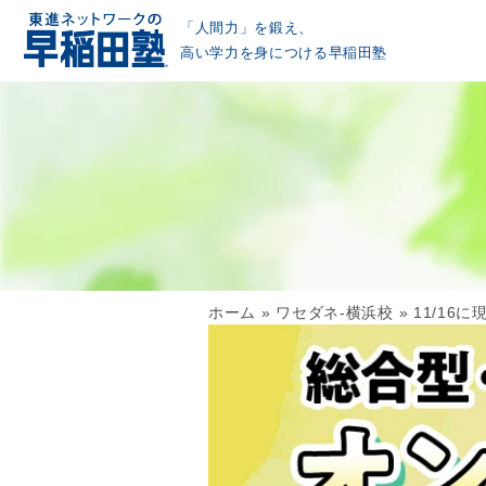
「人間力」を鍛え、
高い学力を身につける早稲田塾
ホーム
»
ワセダネ-横浜校
»
11/16