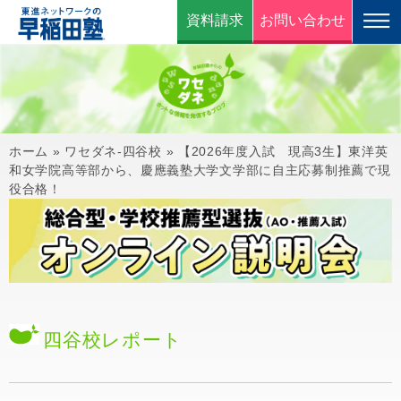
資料請求
お問い合わせ
ホーム
»
ワセダネ-四谷校
»
【2026年度入試 現高3生】東洋英
和女学院高等部から、慶應義塾大学文学部に自主応募制推薦で現
役合格！
四谷校
レポート