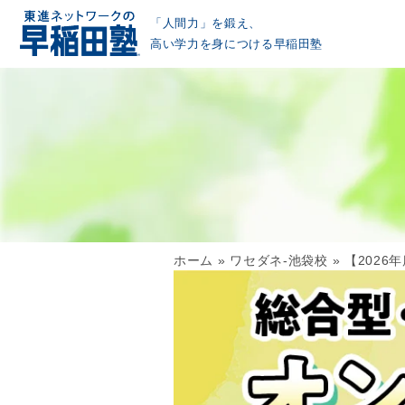
「人間力」を鍛え、
高い学力を身につける早稲田塾
ホーム
»
ワセダネ-池袋校
»
【202