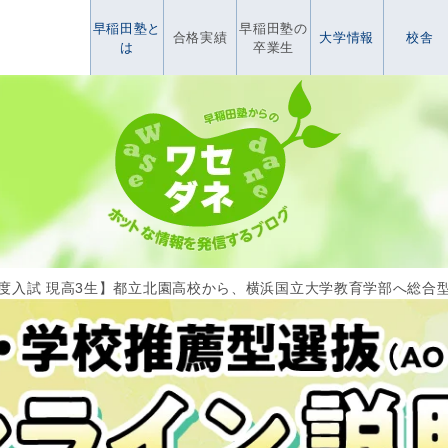
早稲田塾と
早稲田塾の
合格実績
大学情報
校舎
は
卒業生
6年度入試 現高3生】都立北園高校から、横浜国立大学教育学部へ総合