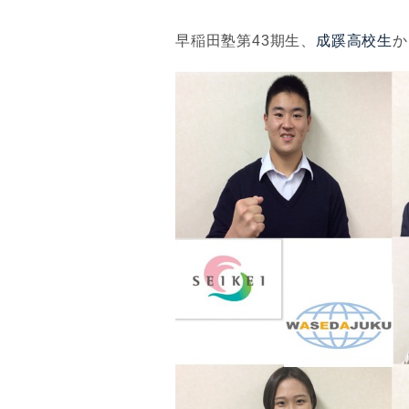
早稲田塾第43期生、
成蹊高校生
か