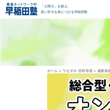
「人間力」を鍛え、
高い学力を身につける早稲田塾
ホーム
»
ワセダネ-吉祥寺校
»
成蹊高