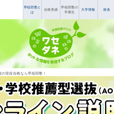
早稲田塾と
早稲田塾の
合格実績
大学情報
校舎
は
卒業生
校の現役合格なら早稲田塾！