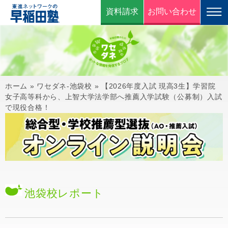
資料請求
お問い合わせ
ホーム
»
ワセダネ-池袋校
»
【2026年度入試 現高3生】学習院
女子高等科から、上智大学法学部へ推薦入学試験（公募制）入試
で現役合格！
池袋校
レポート