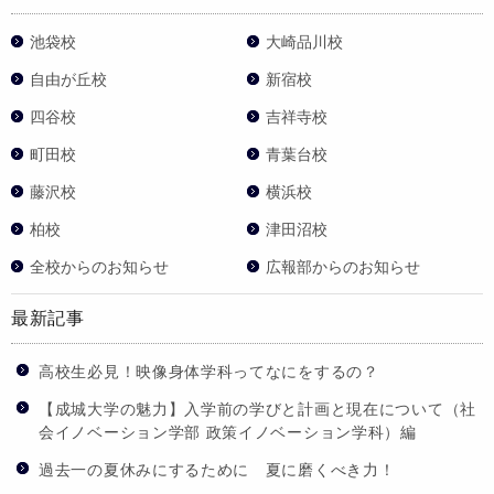
池袋校
大崎品川校
自由が丘校
新宿校
四谷校
吉祥寺校
町田校
青葉台校
藤沢校
横浜校
柏校
津田沼校
全校からのお知らせ
広報部からのお知らせ
最新記事
高校生必見！映像身体学科ってなにをするの？
【成城大学の魅力】入学前の学びと計画と現在について（社
会イノベーション学部 政策イノベーション学科）編
過去一の夏休みにするために 夏に磨くべき力！