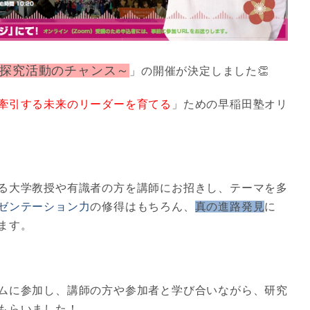
探究活動のチャンス～
」の開催が決定しました👏
牽引する未来のリーダーを育てる
」ための早稲田塾オリ
る大学教授や有識者の方を講師にお招きし、テーマを多
ゼンテーション力
の修得はもちろん、
真の進路発見
に
ます。
ムに参加し、講師の方や参加者と学び合いながら、研究
もらいました！