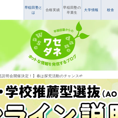
早稲田塾と
早稲田塾の
合格実績
大学情報
校舎
は
卒業生
見説明会開催決定！】春は探究活動のチャンス🌱