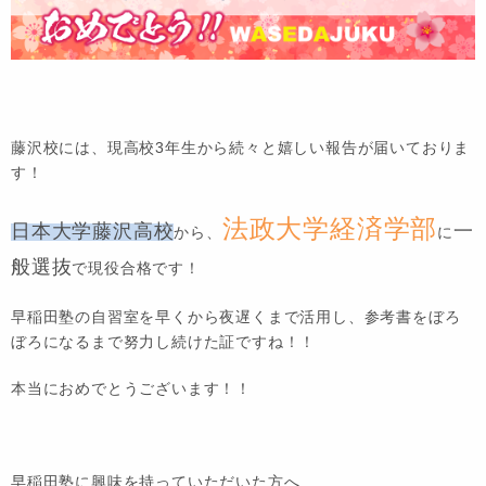
藤沢校には、現高校3年生から続々と嬉しい報告が届いておりま
す！
法政大学経済学部
日本大学藤沢高校
一
から、
に
般選抜
で現役合格です！
早稲田塾の自習室を早くから夜遅くまで活用し、参考書をぼろ
ぼろになるまで努力し続けた証ですね！！
本当におめでとうございます！！
早稲田塾に興味を持っていただいた方へ