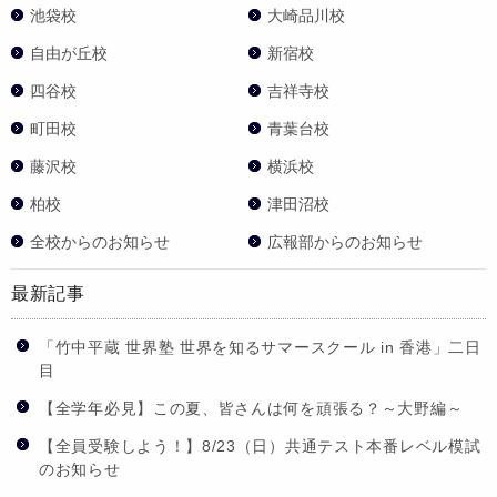
池袋校
大崎品川校
自由が丘校
新宿校
四谷校
吉祥寺校
町田校
青葉台校
藤沢校
横浜校
柏校
津田沼校
全校からのお知らせ
広報部からのお知らせ
最新記事
「竹中平蔵 世界塾 世界を知るサマースクール in 香港」二日
目
【全学年必見】この夏、皆さんは何を頑張る？～大野編～
【全員受験しよう！】8/23（日）共通テスト本番レベル模試
のお知らせ