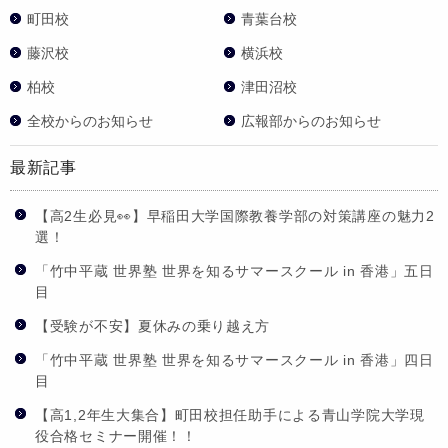
町田校
青葉台校
藤沢校
横浜校
柏校
津田沼校
全校からのお知らせ
広報部からのお知らせ
最新記事
【高2生必見👀】早稲田大学国際教養学部の対策講座の魅力2
選！
「竹中平蔵 世界塾 世界を知るサマースクール in 香港」五日
目
【受験が不安】夏休みの乗り越え方
「竹中平蔵 世界塾 世界を知るサマースクール in 香港」四日
目
【高1,2年生大集合】町田校担任助手による青山学院大学現
役合格セミナー開催！！