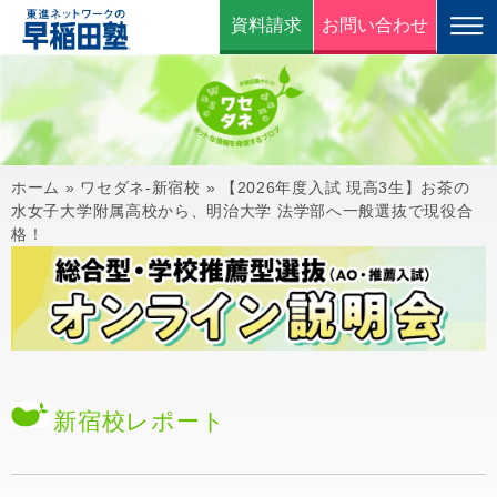
資料請求
お問い合わせ
ホーム
»
ワセダネ-新宿校
»
【2026年度入試 現高3生】お茶の
水女子大学附属高校から、明治大学 法学部へ一般選抜で現役合
格！
新宿校
レポート