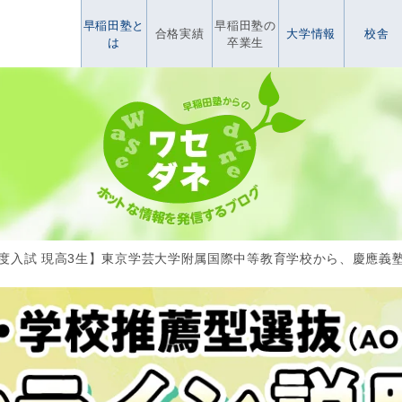
早稲田塾と
早稲田塾の
合格実績
大学情報
校舎
は
卒業生
6年度入試 現高3生】東京学芸大学附属国際中等教育学校から、慶應義