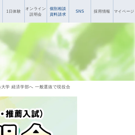
オンライン
個別相談
1日体験
SNS
採用情報
マイページ
説明会
資料請求
塾大学 経済学部へ 一般選抜で現役合