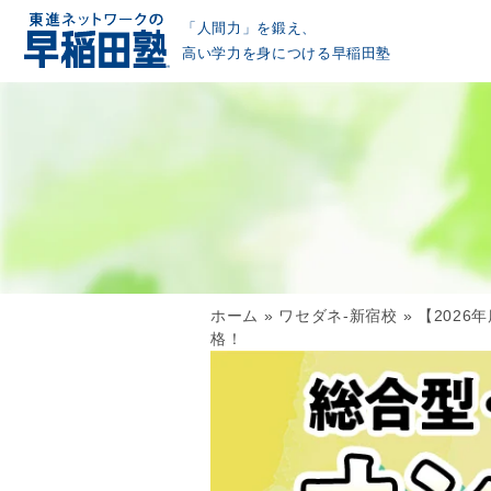
「人間力」を鍛え、
高い学力を身につける早稲田塾
ホーム
»
ワセダネ-新宿校
»
【202
格！