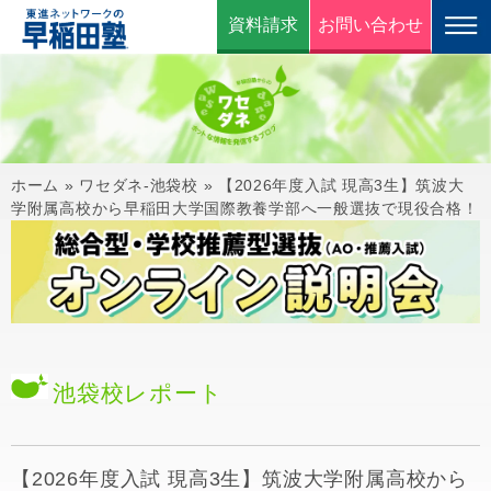
資料請求
お問い合わせ
ホーム
»
ワセダネ-池袋校
»
【2026年度入試 現高3生】筑波大
学附属高校から早稲田大学国際教養学部へ一般選抜で現役合格！
池袋校
レポート
【2026年度入試 現高3生】筑波大学附属高校から