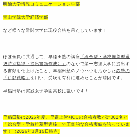
明治大学情報コミュニケーション学部
青山学院大学経済学部
など様々な難関大学に現役合格を果たしています！
ほぼ全員に共通して、早稲田塾の講座
「総合型・学校推薦型選
抜特別指導〈提出書類作成〉」
のなかで第一志望大学に提出す
る書類を仕上げたこと、早稲田塾のノウハウを活かした
鉄壁の
「併願戦略」
を用い、受験を有利に進めたことが勝因です。
早稲田塾は実践女子学園高校に強いです！
早稲田塾は2026年度、早慶上智+ICUの合格者数が計302名と
「総合型・学校推薦型選抜」で圧倒的な合格実績を誇っていま
す！（2026年3月15日時点)