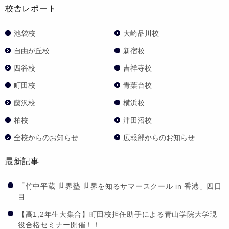
校舎レポート
池袋校
大崎品川校
自由が丘校
新宿校
四谷校
吉祥寺校
町田校
青葉台校
藤沢校
横浜校
柏校
津田沼校
全校からのお知らせ
広報部からのお知らせ
最新記事
「竹中平蔵 世界塾 世界を知るサマースクール in 香港」四日
目
【高1,2年生大集合】町田校担任助手による青山学院大学現
役合格セミナー開催！！