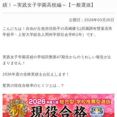
績！～実践女子学園高校編～【一般選抜】
公開日：2026年03月20日
こんにちは！自由が丘校担任助手の高嶋優七(田園調布雙葉高等
学校卒・上智大学総合人間科学部社会学科1年）です。
実践女子学園高校
の早稲田塾第47期生からのうれしい報告が止
まりません！
2026年度の合格実績をお伝えします！
驚異の現役合格率のヒミツとは...？