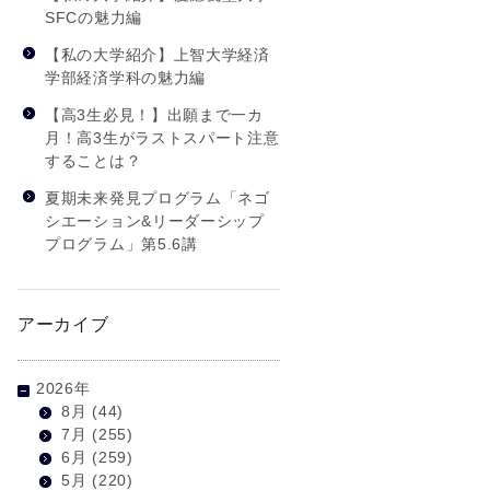
SFCの魅力編
【私の大学紹介】上智大学経済
学部経済学科の魅力編
【高3生必見！】出願まで一カ
月！高3生がラストスパート注意
することは？
夏期未来発見プログラム「ネゴ
シエーション&リーダーシップ
プログラム」第5.6講
アーカイブ
2026年
8月
(44)
7月
(255)
6月
(259)
5月
(220)