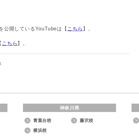
公開しているYouTubeは【
こちら
】。
【
こちら
】。
ス
神奈川県
青葉台校
藤沢校
横浜校