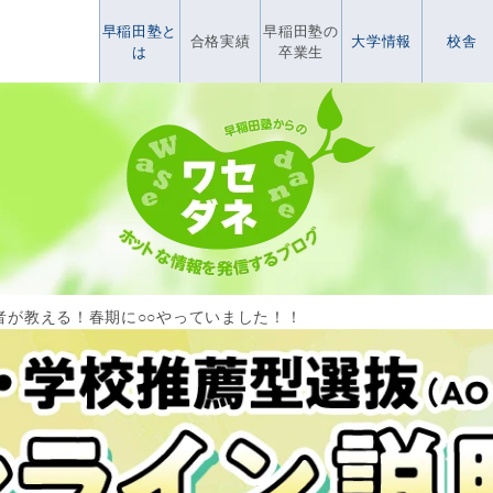
早稲田塾と
早稲田塾の
合格実績
大学情報
校舎
は
卒業生
格者が教える！春期に○○やっていました！！