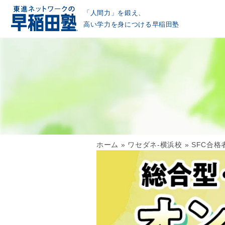
「人間力」を鍛え、
高い学力を身につける早稲田塾
ホーム
»
ワセダネ-横浜校
»
SFC合