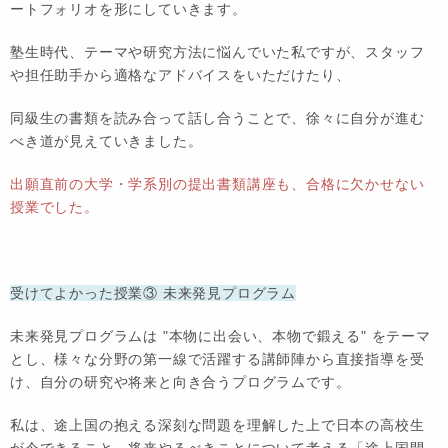
ートフォリオを形にしていきます。
塾生時代、テーマや研究方法に悩んでいた私ですが、スタッフ
や担任助手から適格なアドバイスをいただけたり、
同級生の書類を読み合って話し合うことで、徐々に自分が進む
べき道が見えていきました。
出願直前の大学・学系別の提出書類講座も、合格に欠かせない
授業でした。
受けてよかった授業③ 未来発見プログラム
未来発見プログラムは
"本物に出会い、本物で鍛える"
をテーマ
とし、様々な分野の第一線で活躍する講師陣から直接指導を受
け、自分の研究や将来と向き合うプログラムです。
私は、途上国の抱える深刻な問題を理解した上で日本の高校生
が今できること、将来やるべきことについて考える「途上国開