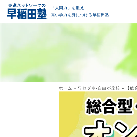
「人間力」を鍛え、
高い学力を身につける早稲田塾
ホーム
»
ワセダネ-自由が丘校
»
【総