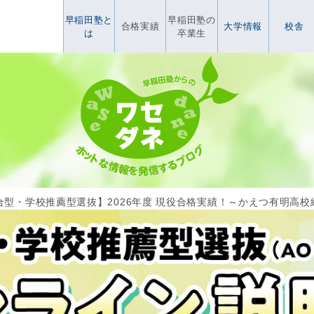
早稲田塾と
早稲田塾の
合格実績
大学情報
校舎
は
卒業生
合型・学校推薦型選抜】2026年度 現役合格実績！～かえつ有明高