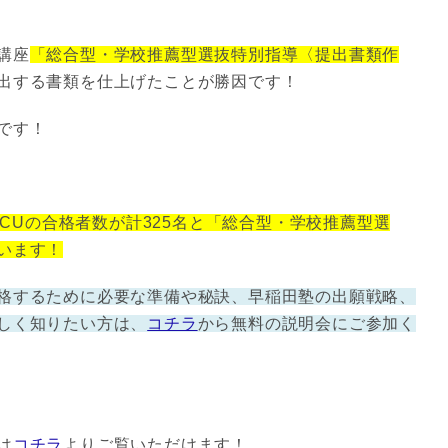
講座
「総合型・学校推薦型選抜特別指導〈提出書類作
出する書類を仕上げたことが勝因です！
です！
ICUの合格者数が計325名と「総合型・学校推薦型選
います！
格するために必要な準備や秘訣、早稲田塾の出願戦略、
しく知りたい方は、
コチラ
から無料の説明会にご参加く
は
コチラ
よりご覧いただけます！