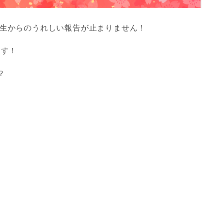
期生からのうれしい報告が止まりません！
ます！
？