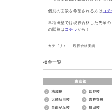
個別の面談を希望される方は
コチ
早稲田塾では現役合格した先輩のイ
の閲覧は
コチラ
から！
カテゴリ：
現役合格実績
校舎一覧
東京都
池袋校
四谷校
大崎品川校
吉祥寺校
自由が丘校
町田校