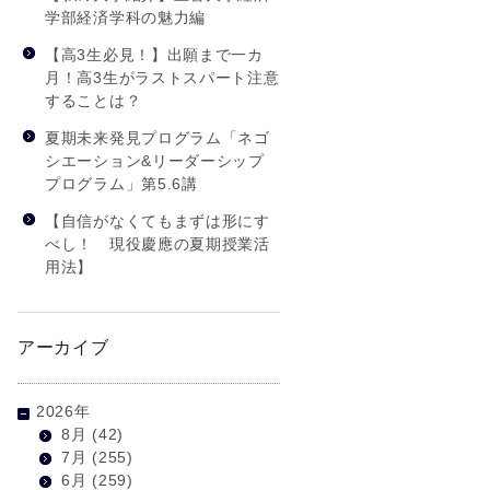
学部経済学科の魅力編
【高3生必見！】出願まで一カ
月！高3生がラストスパート注意
することは？
夏期未来発見プログラム「ネゴ
シエーション&リーダーシップ
プログラム」第5.6講
【自信がなくてもまずは形にす
べし！ 現役慶應の夏期授業活
用法】
アーカイブ
2026年
8月
(42)
7月
(255)
6月
(259)