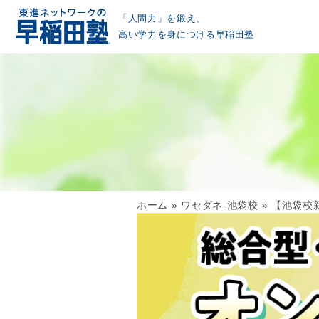
「人間力」を鍛え、
高い学力を身につける早稲田塾
ホーム
»
ワセダネ-池袋校
»
【池袋校