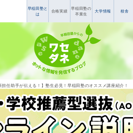
早稲田塾と
早稲田塾の
合格実績
大学情報
校舎
は
卒業生
新担任助手が伝える！】塾生必見！早稲田塾のオススメ講座紹介！