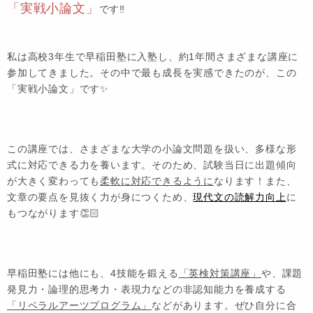
「実戦小論文」
です‼️
私は高校3年生で早稲田塾に入塾し、約1年間さまざまな講座に
参加してきました。その中で最も成長を実感できたのが、この
「実戦小論文」です✨
この講座では、さまざまな大学の小論文問題を扱い、多様な形
式に対応できる力を養います。そのため、試験当日に出題傾向
が大きく変わっても
柔軟に対応できるように
なります！また、
文章の要点を見抜く力が身につくため、
現代文の読解力向上
に
もつながります👏🏻
早稲田塾には他にも、4技能を鍛える
「英検対策講座」
や、課題
発見力・論理的思考力・表現力などの非認知能力を養成する
「リベラルアーツプログラム」
などがあります。ぜひ自分に合