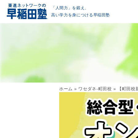
「人間力」を鍛え、
高い学力を身につける早稲田塾
ホーム
»
ワセダネ-町田校
»
【町田校