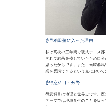
☝早稲田塾に入った理由
私は高校の三年間で硬式テニス部
ぞれで結果を残していたため自分
思ったからです。また、当時群馬
業を受講できるという点において
☝得意科目・分野
得意科目は地理と世界史です。歴
テーマでは地域創生のことを扱っ