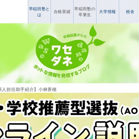
早稲田塾と
早稲田塾の
合格実績
大学情報
校舎
は
卒業生
新人担任助手紹介】小林香穂