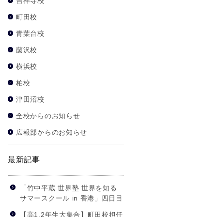
吉祥寺校
町田校
青葉台校
藤沢校
横浜校
柏校
津田沼校
全校からのお知らせ
広報部からのお知らせ
最新記事
「竹中平蔵 世界塾 世界を知る
サマースクール in 香港」四日目
【高1,2年生大集合】町田校担任