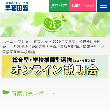
資料請求
お問い合わせ
ホーム
»
ワセダネ-青葉台校
»
2026年度青葉台校担任助手紹
介 ～四宮里紗（慶応義塾大学環境情報学部/環境情報学科、桐
蔭学園高等学校卒編～
青葉台校
レポート