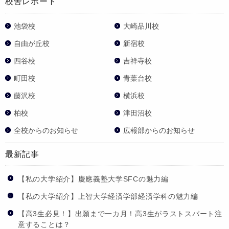
校舎レポート
池袋校
大崎品川校
自由が丘校
新宿校
四谷校
吉祥寺校
町田校
青葉台校
藤沢校
横浜校
柏校
津田沼校
全校からのお知らせ
広報部からのお知らせ
最新記事
【私の大学紹介】慶應義塾大学SFCの魅力編
【私の大学紹介】上智大学経済学部経済学科の魅力編
【高3生必見！】出願まで一カ月！高3生がラストスパート注
意することは？