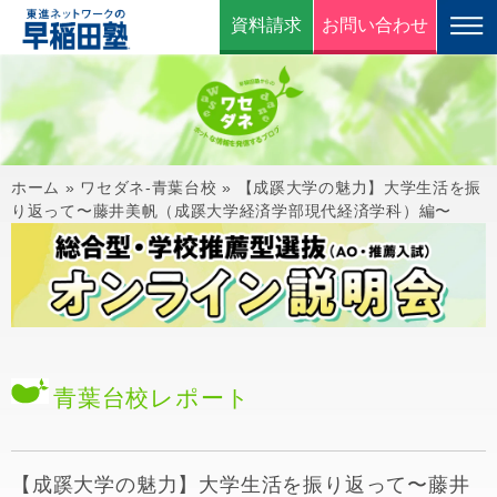
資料請求
お問い合わせ
ホーム
»
ワセダネ-青葉台校
»
【成蹊大学の魅力】大学生活を振
り返って〜藤井美帆（成蹊大学経済学部現代経済学科）編〜
青葉台校
レポート
【成蹊大学の魅力】大学生活を振り返って〜藤井