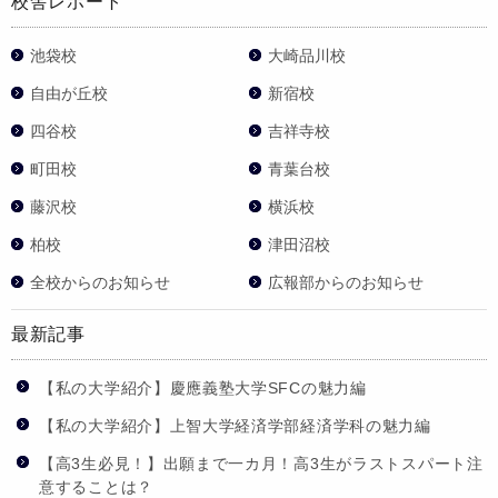
校舎レポート
池袋校
大崎品川校
自由が丘校
新宿校
四谷校
吉祥寺校
町田校
青葉台校
藤沢校
横浜校
柏校
津田沼校
全校からのお知らせ
広報部からのお知らせ
最新記事
【私の大学紹介】慶應義塾大学SFCの魅力編
【私の大学紹介】上智大学経済学部経済学科の魅力編
【高3生必見！】出願まで一カ月！高3生がラストスパート注
意することは？