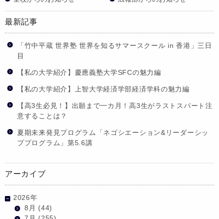
最新記事
「竹中平蔵 世界塾 世界を知るサマースクール in 香港」三日
目
【私の大学紹介】慶應義塾大学SFCの魅力編
【私の大学紹介】上智大学経済学部経済学科の魅力編
【高3生必見！】出願まで一カ月！高3生がラストスパート注
意することは？
夏期未来発見プログラム「ネゴシエーション&リーダーシッ
ププログラム」第5.6講
アーカイブ
2026年
8月
(44)
7月
(255)