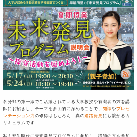
各分野の第一線でご活躍されている大学教授や有識者の方を講
師にお招きし、テーマを多面的に深めることで、
知識
や
プレゼ
ンテーション力
の修得はもちろん、真の
進路発見
にも繋がるカ
リキュラムです！
私も塾生時代に未来発見プログラムに参加し、講師の方や参加