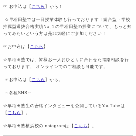
☞ お申込は【
こちら
】から！
☆早稲田塾では一日授業体験も行っております！総合型・学校
推薦型選抜合格実績No,１の早稲田塾の授業について、もっと知
ってみたいという方は是非気軽にご参加ください！
☞お申込は【
こちら
】
☆早稲田塾では、皆様お一人おひとりに合わせた進路相談を行
っております。 オンラインでのご相談も可能です。
☞お申込は【
こちら
】から。
～各種SNS～
☆早稲田塾生の合格インタビューを公開しているYouTubeは
【
こちら
】。
☆早稲田塾横浜校のInstagramは【
こちら
】。